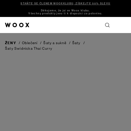
STAŇTE SE ČLENEM WOOXKLUBU, ZÍSKEJTE 50% SLEVU
Děkujeme, že jsi ve Woox klubu.
Všechny produkty jsou ti k dispozici za polovinu.
ŽENY
/
Oblečení
/
Šaty a sukně
/
Šaty
/
Šaty Swidnicka
Thai Curry