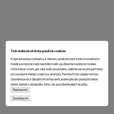
Tato webová stránka používá cookies
K personalizaci obsahu a reklam, poskytování funkcí sociálních
médií a analýze naší návštěvnosti využíváme soubory cookie.
Informace o tom, jak náš web používáte, sdílíme se svými partnery
pro sociální média, inzerci a analýzy. Partneři tyto údaje mohou
zkombinovat s dalšími informacemi, které jste jim poskytli nebo
které získali v důsledku toho, že používáte jejich služby.
Nastavení
Souhlasím