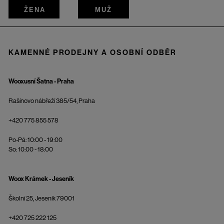
ŽENA
MUŽ
KAMENNÉ PRODEJNY A OSOBNÍ ODBĚR
Wooxusní Šatna - Praha
Rašínovo nábřeží 385/54, Praha
+420 775 855 578
Po-Pá: 10:00 - 19:00
So: 10:00 - 18:00
Woox Krámek - Jeseník
Školní 25, Jeseník 79001
+420 725 222 125