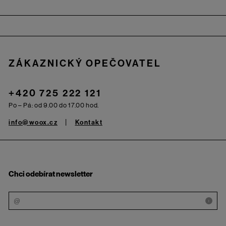
Zápatí
ZÁKAZNICKÝ OPEČOVATEL
+420 725 222 121
Po – Pá: od 9.00 do 17.00 hod.
info@woox.cz
Kontakt
Chci odebírat newsletter
i