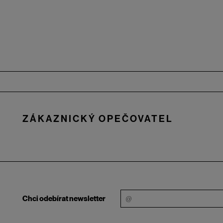
Zápatí
ZÁKAZNICKÝ OPEČOVATEL
Chci odebírat newsletter