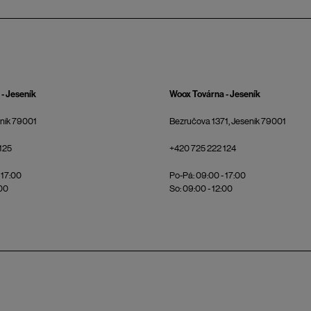
- Jeseník
Woox Továrna - Jeseník
eník 79001
Bezručova 1371, Jeseník 79001
125
+420 725 222 124
 17:00
Po-Pá: 09:00 - 17:00
:00
So: 09:00 - 12:00