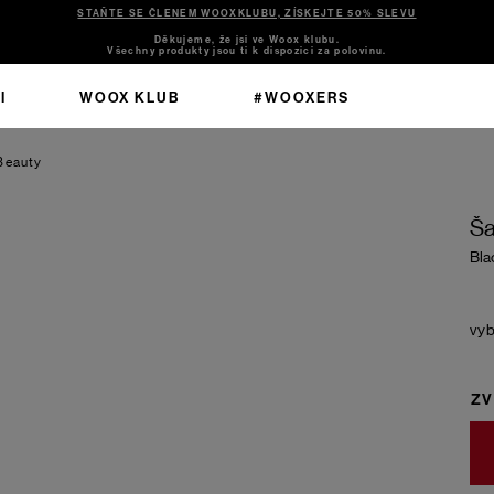
STAŇTE SE ČLENEM WOOXKLUBU, ZÍSKEJTE 50% SLEVU
Děkujeme, že jsi ve Woox klubu.
Všechny produkty jsou ti k dispozici za polovinu.
I
WOOX KLUB
#WOOXERS
Beauty
Ša
Bla
ZV