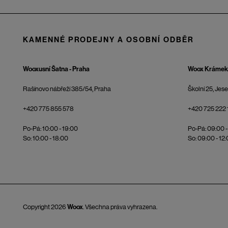
KAMENNÉ PRODEJNY A OSOBNÍ ODBĚR
Wooxusní Šatna - Praha
Woox Krámek 
Rašínovo nábřeží 385/54, Praha
Školní 25, Jes
+420 775 855 578
+420 725 222 
Po-Pá: 10:00 - 19:00
Po-Pá: 09:00 -
So: 10:00 - 18:00
So: 09:00 - 12
Copyright 2026
Woox
. Všechna práva vyhrazena.