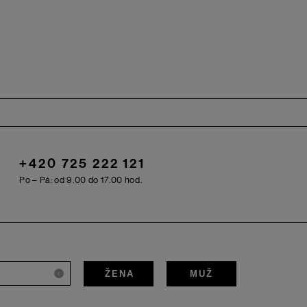
+420 725 222 121
Po – Pá: od 9.00 do 17.00 hod.
ŽENA
MUŽ
i