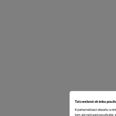
Tato webová stránka použí
K personalizaci obsahu a rek
tom, jak náš web používáte, s