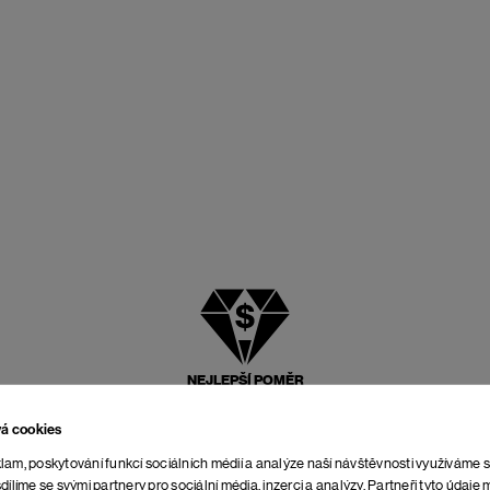
NEJLEPŠÍ POMĚR
CENY A KVALITY
vá cookies
lam, poskytování funkcí sociálních médií a analýze naší návštěvnosti využíváme 
dílíme se svými partnery pro sociální média, inzerci a analýzy. Partneři tyto údaj