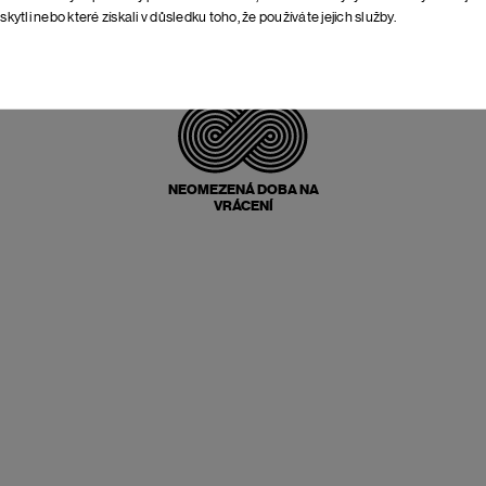
skytli nebo které získali v důsledku toho, že používáte jejich služby.
POŠTOVNÉ ZPĚT
ZDARMA
NEOMEZENÁ DOBA NA
VRÁCENÍ