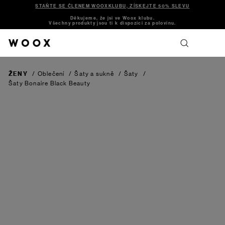
STAŇTE SE ČLENEM WOOXKLUBU, ZÍSKEJTE 50% SLEVU
Děkujeme, že jsi ve Woox klubu.
Všechny produkty jsou ti k dispozici za polovinu.
ŽENY
/
Oblečení
/
Šaty a sukně
/
Šaty
/
Šaty Bonaire
Black Beauty