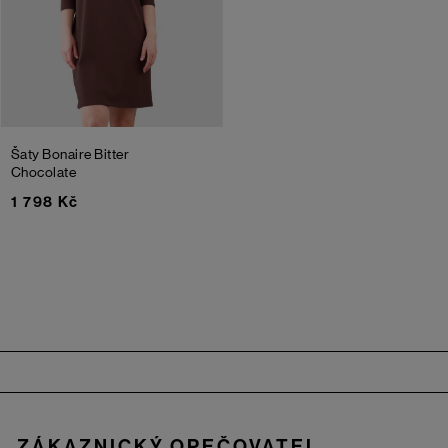
Šaty Bonaire
Bitter
Chocolate
1 798 Kč
Zápatí
ZÁKAZNICKÝ OPEČOVATEL