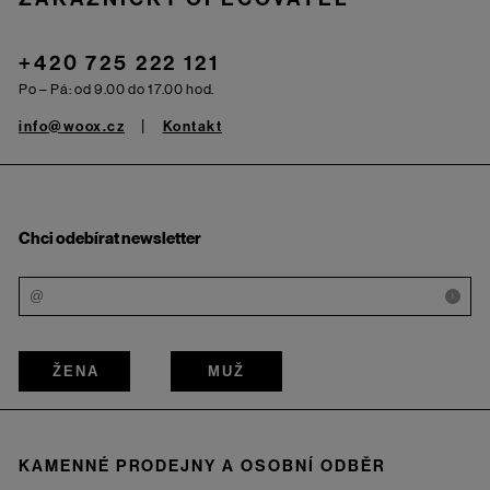
+420 725 222 121
Po – Pá: od 9.00 do 17.00 hod.
info@woox.cz
Kontakt
Chci odebírat newsletter
i
ŽENA
MUŽ
KAMENNÉ PRODEJNY A OSOBNÍ ODBĚR