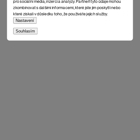
pro sociální média, inzerci a analýzy. Partneři tyto údaje mohou
zkombinovat s dalšími informacemi, které jste jim poskytli nebo
které získali v důsledku toho, že používáte jejich služby.
Nastavení
Souhlasím