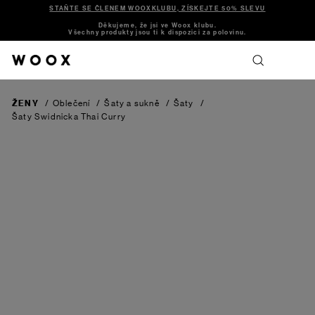
STAŇTE SE ČLENEM WOOXKLUBU, ZÍSKEJTE 50% SLEVU
Děkujeme, že jsi ve Woox klubu.
Všechny produkty jsou ti k dispozici za polovinu.
ŽENY
/
Oblečení
/
Šaty a sukně
/
Šaty
/
Šaty Swidnicka
Thai Curry