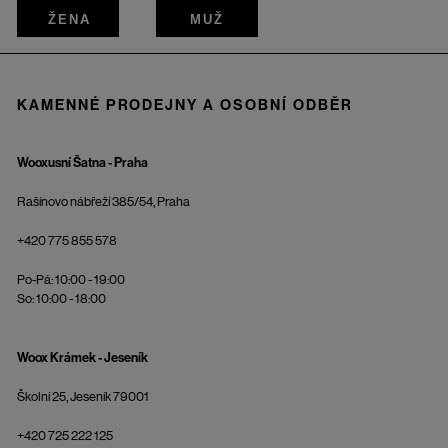
ŽENA
MUŽ
KAMENNÉ PRODEJNY A OSOBNÍ ODBĚR
Wooxusní Šatna - Praha
Rašínovo nábřeží 385/54, Praha
+420 775 855 578
Po-Pá: 10:00 - 19:00
So: 10:00 - 18:00
Woox Krámek - Jeseník
Školní 25, Jeseník 79001
+420 725 222 125