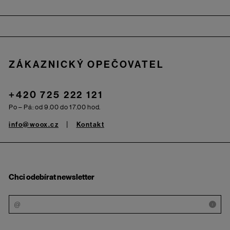
Zápatí
ZÁKAZNICKÝ OPEČOVATEL
+420 725 222 121
Po – Pá: od 9.00 do 17.00 hod.
info@woox.cz
Kontakt
Chci odebírat newsletter
i