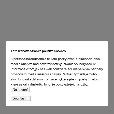
Tato webová stránka používá cookies
K personalizaci obsahu a reklam, poskytování funkcí sociálních
médií a analýze naší návštěvnosti využíváme soubory cookie.
Informace o tom, jak náš web používáte, sdílíme se svými partnery
pro sociální média, inzerci a analýzy. Partneři tyto údaje mohou
zkombinovat s dalšími informacemi, které jste jim poskytli nebo
které získali v důsledku toho, že používáte jejich služby.
Nastavení
Souhlasím