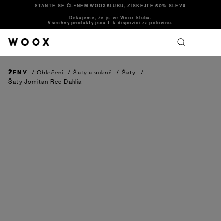
STAŇTE SE ČLENEM WOOXKLUBU, ZÍSKEJTE 50% SLEVU
Děkujeme, že jsi ve Woox klubu.
Všechny produkty jsou ti k dispozici za polovinu.
ŽENY
/
Oblečení
/
Šaty a sukně
/
Šaty
/
Šaty Jomitan
Red Dahlia