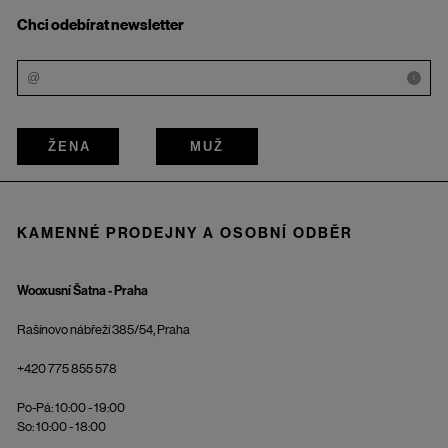
Chci odebírat newsletter
i
ŽENA
MUŽ
KAMENNÉ PRODEJNY A OSOBNÍ ODBĚR
Wooxusní Šatna - Praha
Rašínovo nábřeží 385/54, Praha
+420 775 855 578
Po-Pá: 10:00 - 19:00
So: 10:00 - 18:00