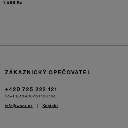
1 598 Kč
Zápatí
ZÁKAZNICKÝ OPEČOVATEL
+420 725 222 121
Po – Pá: od 9.00 do 17.00 hod.
info@woox.cz
Kontakt