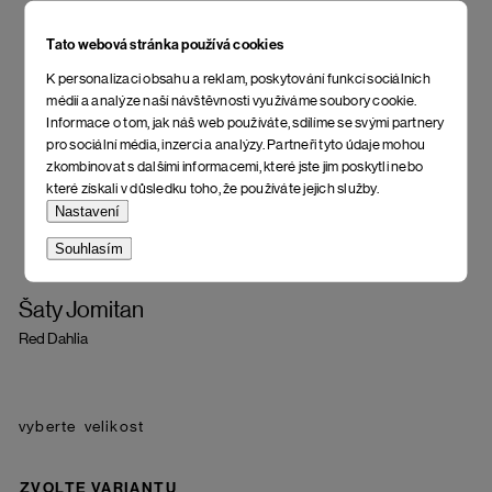
Tato webová stránka používá cookies
K personalizaci obsahu a reklam, poskytování funkcí sociálních
médií a analýze naší návštěvnosti využíváme soubory cookie.
Informace o tom, jak náš web používáte, sdílíme se svými partnery
pro sociální média, inzerci a analýzy. Partneři tyto údaje mohou
zkombinovat s dalšími informacemi, které jste jim poskytli nebo
které získali v důsledku toho, že používáte jejich služby.
Nastavení
Souhlasím
Šaty Jomitan
Red Dahlia
velikost
ZVOLTE VARIANTU