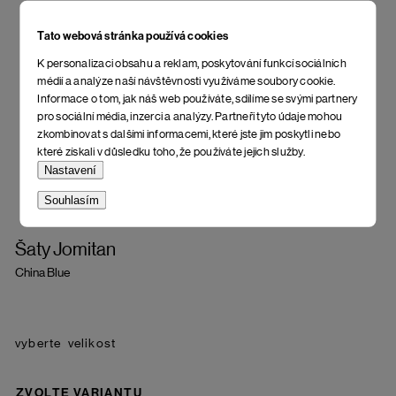
Tato webová stránka používá cookies
K personalizaci obsahu a reklam, poskytování funkcí sociálních
médií a analýze naší návštěvnosti využíváme soubory cookie.
Informace o tom, jak náš web používáte, sdílíme se svými partnery
pro sociální média, inzerci a analýzy. Partneři tyto údaje mohou
zkombinovat s dalšími informacemi, které jste jim poskytli nebo
které získali v důsledku toho, že používáte jejich služby.
Nastavení
Souhlasím
Šaty Jomitan
China Blue
velikost
ZVOLTE VARIANTU