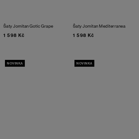
Šaty Jomitan
Gotic Grape
Šaty Jomitan
Mediterranea
1 598 Kč
1 598 Kč
NOVINKA
NOVINKA