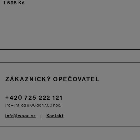
1 598 Kč
Zápatí
ZÁKAZNICKÝ OPEČOVATEL
+420 725 222 121
Po – Pá: od 9.00 do 17.00 hod.
info@woox.cz
Kontakt