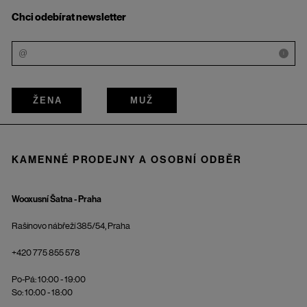
Chci odebírat newsletter
i
ŽENA
MUŽ
KAMENNÉ PRODEJNY A OSOBNÍ ODBĚR
Wooxusní Šatna - Praha
Rašínovo nábřeží 385/54, Praha
+420 775 855 578
Po-Pá: 10:00 - 19:00
So: 10:00 - 18:00