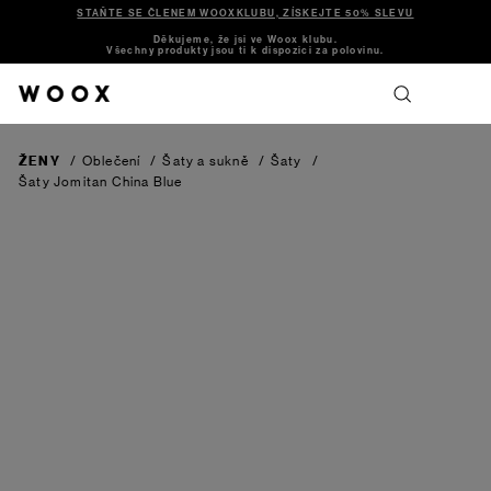
STAŇTE SE ČLENEM WOOXKLUBU, ZÍSKEJTE 50% SLEVU
Děkujeme, že jsi ve Woox klubu.
Všechny produkty jsou ti k dispozici za polovinu.
ŽENY
/
Oblečení
/
Šaty a sukně
/
Šaty
/
Šaty Jomitan
China Blue