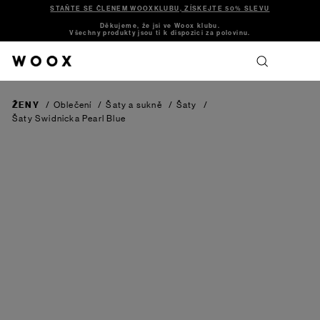
STAŇTE SE ČLENEM WOOXKLUBU, ZÍSKEJTE 50% SLEVU
Děkujeme, že jsi ve Woox klubu.
Všechny produkty jsou ti k dispozici za polovinu.
ŽENY
/
Oblečení
/
Šaty a sukně
/
Šaty
/
Šaty Swidnicka
Pearl Blue