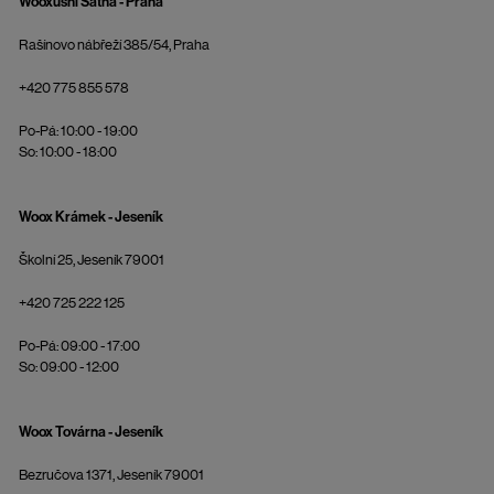
Wooxusní Šatna - Praha
Rašínovo nábřeží 385/54, Praha
+420 775 855 578
Po-Pá: 10:00 - 19:00
So: 10:00 - 18:00
Woox Krámek - Jeseník
Školní 25, Jeseník 79001
+420 725 222 125
Po-Pá: 09:00 - 17:00
So: 09:00 - 12:00
Woox Továrna - Jeseník
Bezručova 1371, Jeseník 79001