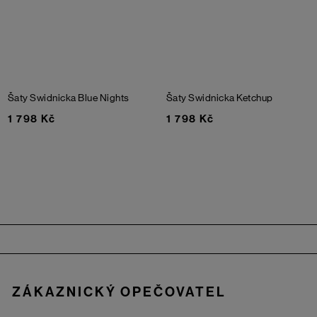
Šaty Swidnicka
Blue Nights
Šaty Swidnicka
Ketchup
1 798 Kč
1 798 Kč
Zápatí
ZÁKAZNICKÝ OPEČOVATEL