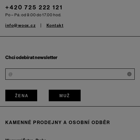
+420 725 222 121
Po – Pá: od 9.00 do 17.00 hod.
info@woox.cz
Kontakt
Chci odebírat newsletter
i
ŽENA
MUŽ
KAMENNÉ PRODEJNY A OSOBNÍ ODBĚR