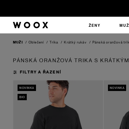
ŽENY
MUŽ
MUŽI
/
Oblečení
/
Trika
/
Krátký rukáv
/
Pánská oranžová tri
PÁNSKÁ ORANŽOVÁ TRIKA S KRÁTKÝ
NOVINKA
NOVINKA
BIO