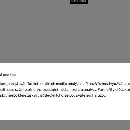
NOVINKA
vá cookies
lam, poskytování funkcí sociálních médií a analýze naší návštěvnosti využíváme 
dílíme se svými partnery pro sociální média, inzerci a analýzy. Partneři tyto údaj
skytli nebo které získali v důsledku toho, že používáte jejich služby.
atur
Off White
Triko Transmutation
Moroccan Bl
898 Kč