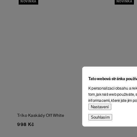
NOVINKA
NOVINKA
Tato webová stránka použí
K personalizaci obsahu a rek
tom, jak náš web používáte, s
informacemi, které jste jim po
Nastavení
Triko Kaskády
Off White
Triko Renov
Souhlasím
998 Kč
898 Kč