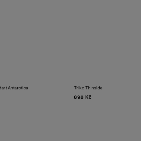
dart
Antarctica
Triko Thinside
898 Kč