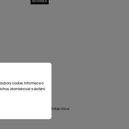
NOVINKA
soubory cookie. Informace o
e mohou zkombinovat s dalšími
ue
Triko Rubik
Antarctica
898 Kč