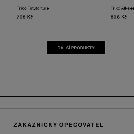
Triko Fututorture
Triko All-se
798 Kč
898 Kč
Zápatí
ZÁKAZNICKÝ OPEČOVATEL