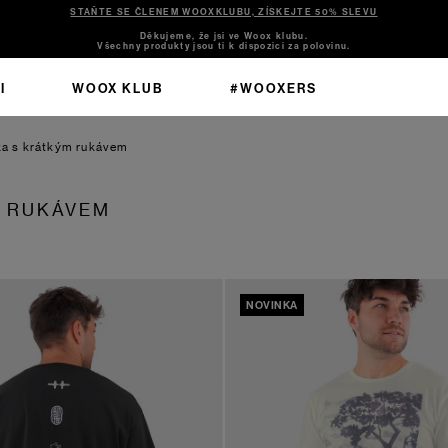
STAŇTE SE ČLENEM WOOXKLUBU, ZÍSKEJTE 50% SLEVU
Děkujeme, že jsi ve Woox klubu.
Všechny produkty jsou ti k dispozici za polovinu.
I
WOOX KLUB
#WOOXERS
ka s krátkým rukávem
M RUKÁVEM
NOVINKA