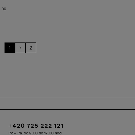
eing
1
2
+420 725 222 121
Po – Pá: od 9.00 do 17.00 hod.