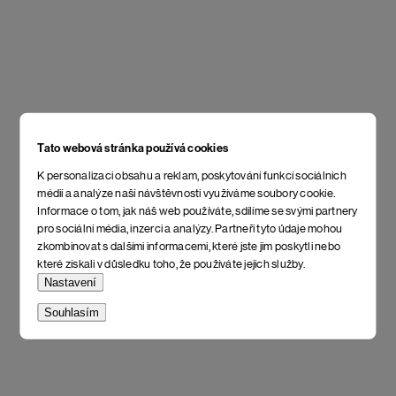
Tato webová stránka používá cookies
K personalizaci obsahu a reklam, poskytování funkcí sociálních
médií a analýze naší návštěvnosti využíváme soubory cookie.
Informace o tom, jak náš web používáte, sdílíme se svými partnery
pro sociální média, inzerci a analýzy. Partneři tyto údaje mohou
zkombinovat s dalšími informacemi, které jste jim poskytli nebo
které získali v důsledku toho, že používáte jejich služby.
Nastavení
Souhlasím