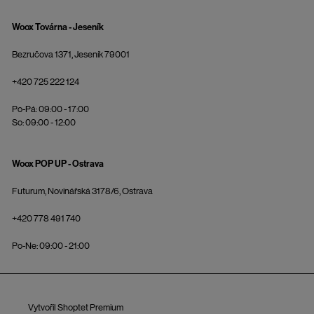
Woox Továrna - Jeseník
Bezručova 1371, Jeseník 79001
+420 725 222 124
Po-Pá: 09:00 - 17:00
So: 09:00 - 12:00
Woox POP UP - Ostrava
Futurum, Novinářská 3178/6, Ostrava
+420 778 491 740
Po-Ne: 09:00 - 21:00
Vytvořil Shoptet Premium