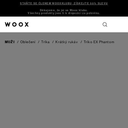
STAŇTE SE ČLENEM WOOXKLUBU, ZÍSKEJTE 50% SLEVU
Děkujeme, že jsi ve Woox klubu.
Všechny produkty jsou ti k dispozici za polovinu.
MUŽI
/
Oblečení
/
Trika
/
Krátký rukáv
/
Triko EX
Phantom