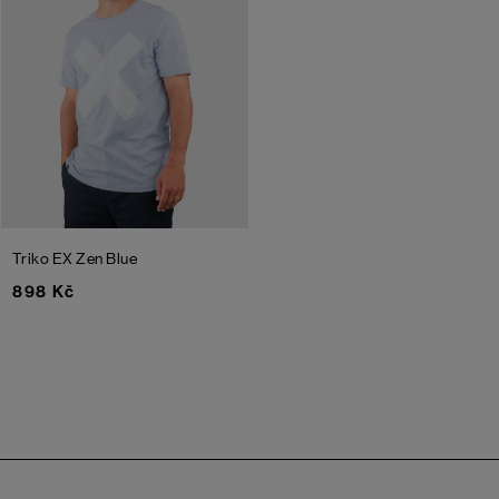
Triko EX
Zen Blue
898 Kč
Zápatí