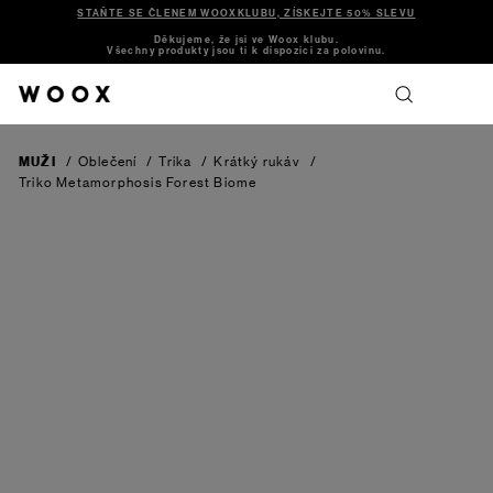
STAŇTE SE ČLENEM WOOXKLUBU, ZÍSKEJTE 50% SLEVU
Děkujeme, že jsi ve Woox klubu.
Všechny produkty jsou ti k dispozici za polovinu.
MUŽI
/
Oblečení
/
Trika
/
Krátký rukáv
/
Triko Metamorphosis
Forest Biome