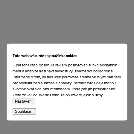
Tato webová stránka používá cookies
K personalizaci obsahu a reklam, poskytování funkcí sociálních
médií a analýze naší návštěvnosti využíváme soubory cookie.
Informace o tom, jak náš web používáte, sdílíme se svými partnery
pro sociální média, inzerci a analýzy. Partneři tyto údaje mohou
zkombinovat s dalšími informacemi, které jste jim poskytli nebo
které získali v důsledku toho, že používáte jejich služby.
Nastavení
Souhlasím