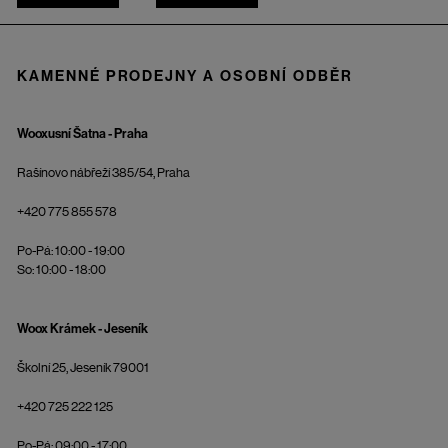
KAMENNÉ PRODEJNY A OSOBNÍ ODBĚR
Wooxusní Šatna - Praha
Rašínovo nábřeží 385/54, Praha
+420 775 855 578
Po-Pá: 10:00 - 19:00
So: 10:00 - 18:00
Woox Krámek - Jeseník
Školní 25, Jeseník 79001
+420 725 222 125
Po-Pá: 09:00 - 17:00