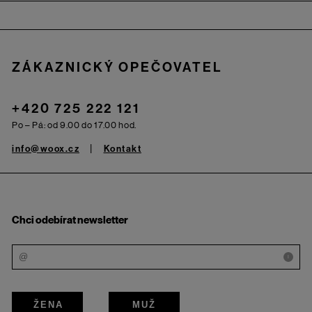
Zápatí
ZÁKAZNICKÝ OPEČOVATEL
+420 725 222 121
Po – Pá: od 9.00 do 17.00 hod.
info@woox.cz
Kontakt
Chci odebírat newsletter
i
ŽENA
MUŽ