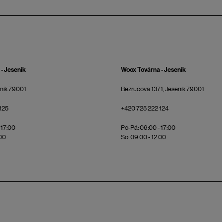
- Jeseník
Woox Továrna - Jeseník
eník 79001
Bezručova 1371, Jeseník 79001
125
+420 725 222 124
 17:00
Po-Pá: 09:00 - 17:00
:00
So: 09:00 - 12:00