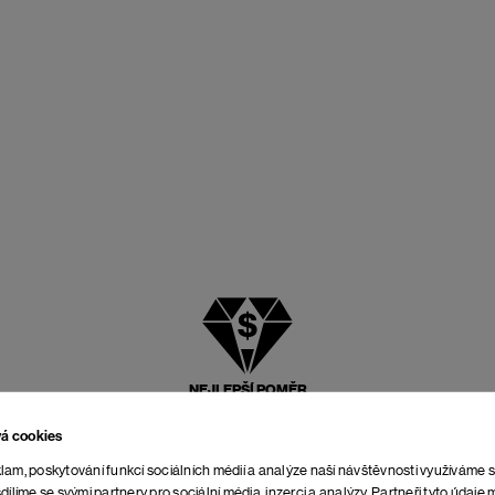
NEJLEPŠÍ POMĚR
CENY A KVALITY
vá cookies
lam, poskytování funkcí sociálních médií a analýze naší návštěvnosti využíváme 
dílíme se svými partnery pro sociální média, inzerci a analýzy. Partneři tyto údaj