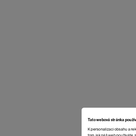
Tato webová stránka použí
K personalizaci obsahu a rek
tom, jak náš web používáte, s