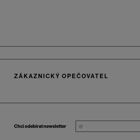
Zápatí
ZÁKAZNICKÝ OPEČOVATEL
Chci odebírat newsletter