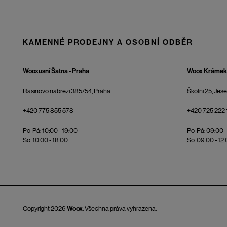
KAMENNÉ PRODEJNY A OSOBNÍ ODBĚR
Wooxusní Šatna - Praha
Woox Krámek 
Rašínovo nábřeží 385/54, Praha
Školní 25, Jes
+420 775 855 578
+420 725 222 
Po-Pá: 10:00 - 19:00
Po-Pá: 09:00 -
So: 10:00 - 18:00
So: 09:00 - 12
Copyright 2026
Woox
. Všechna práva vyhrazena.