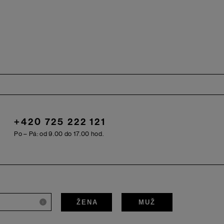
+420 725 222 121
Po – Pá: od 9.00 do 17.00 hod.
ŽENA
MUŽ
i