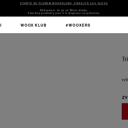
STAŇTE SE ČLENEM WOOXKLUBU, ZÍSKEJTE 50% SLEVU
Děkujeme, že jsi ve Woox klubu.
Všechny produkty jsou ti k dispozici za polovinu.
I
WOOX KLUB
#WOOXERS
Tr
ZV