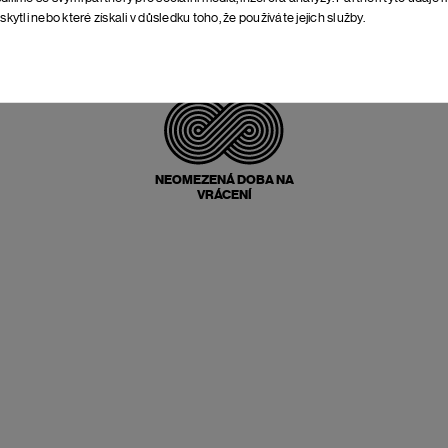
skytli nebo které získali v důsledku toho, že používáte jejich služby.
POŠTOVNÉ ZPĚT
ZDARMA
NEOMEZENÁ DOBA NA
VRÁCENÍ