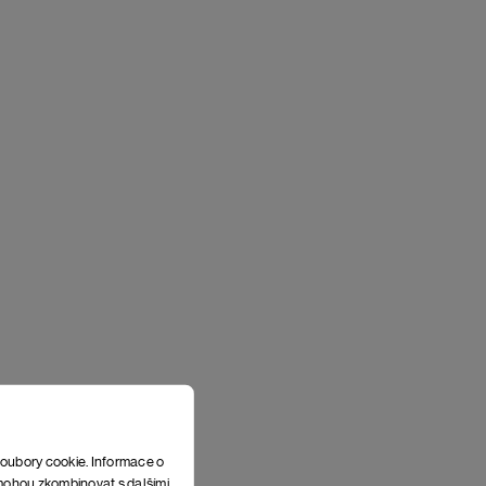
soubory cookie. Informace o
e mohou zkombinovat s dalšími