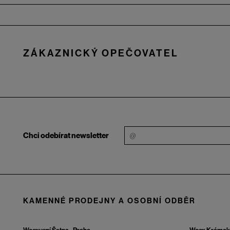
Zápatí
ZÁKAZNICKÝ OPEČOVATEL
Chci odebírat newsletter
KAMENNÉ PRODEJNY A OSOBNÍ ODBĚR