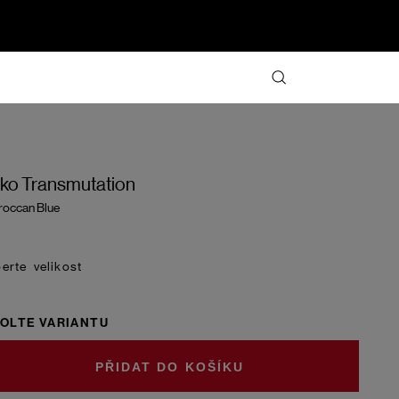
iko Transmutation
occan Blue
velikost
OLTE VARIANTU
DO KOŠÍKU