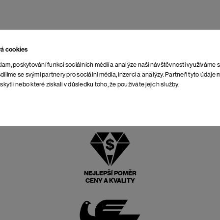
vá cookies
lam, poskytování funkcí sociálních médií a analýze naší návštěvnosti využíváme 
dílíme se svými partnery pro sociální média, inzerci a analýzy. Partneři tyto údaj
skytli nebo které získali v důsledku toho, že používáte jejich služby.
NEJLEPŠÍ POMĚR
CENY A KVALITY