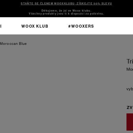
STAŇTE SE ČLENEM WOOXKLUBU, ZÍSKEJTE 50% SLEVU
Děkujeme, že jsi ve Woox klubu.
Všechny produkty jsou ti k dispozici za polovinu.
I
WOOX KLUB
#WOOXERS
Moroccan Blue
Tr
Mor
ZV