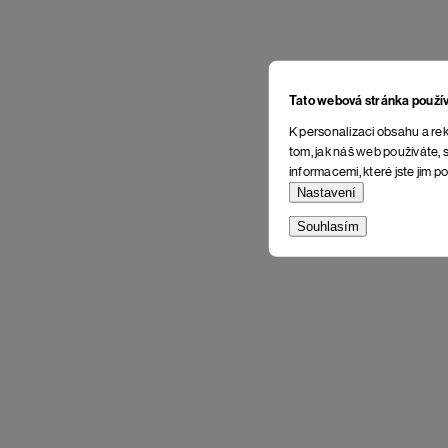
Tato webová stránka použí
K personalizaci obsahu a rek
tom, jak náš web používáte, s
informacemi, které jste jim po
Nastavení
Souhlasím