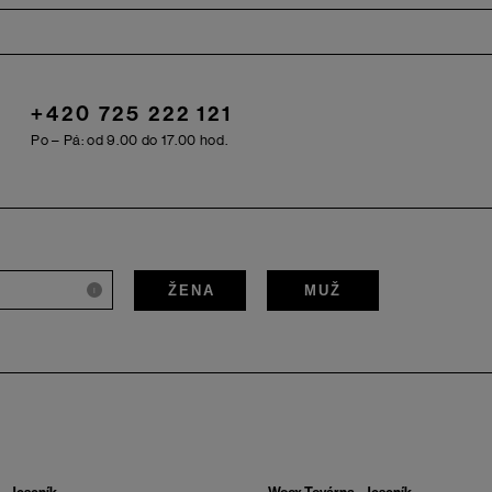
+420 725 222 121
Po – Pá: od 9.00 do 17.00 hod.
ŽENA
MUŽ
i