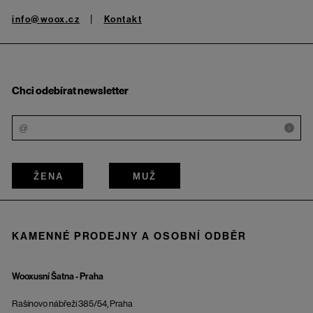
info@woox.cz
Kontakt
Chci odebírat newsletter
i
ŽENA
MUŽ
KAMENNÉ PRODEJNY A OSOBNÍ ODBĚR
Wooxusní Šatna - Praha
Rašínovo nábřeží 385/54, Praha