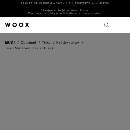
STAŇTE SE ČLENEM WOOXKLUBU, ZÍSKEJTE 50% SLEVU
Děkujeme, že jsi ve Woox klubu.
Všechny produkty jsou ti k dispozici za polovinu.
MUŽI
/
Oblečení
/
Trika
/
Krátký rukáv
/
Triko Metsovo
Caviar Black