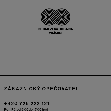
NEOMEZENÁ DOBA NA
VRÁCENÍ
Zápatí
ZÁKAZNICKÝ OPEČOVATEL
+420 725 222 121
Po – Pá: od 9.00 do 17.00 hod.