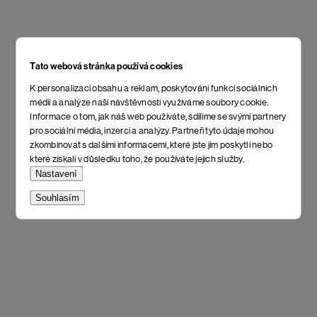
Tato webová stránka používá cookies
K personalizaci obsahu a reklam, poskytování funkcí sociálních
médií a analýze naší návštěvnosti využíváme soubory cookie.
Informace o tom, jak náš web používáte, sdílíme se svými partnery
pro sociální média, inzerci a analýzy. Partneři tyto údaje mohou
zkombinovat s dalšími informacemi, které jste jim poskytli nebo
které získali v důsledku toho, že používáte jejich služby.
Nastavení
Souhlasím