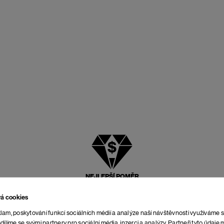
NEJLEPŠÍ POMĚR
CENY A KVALITY
vá cookies
lam, poskytování funkcí sociálních médií a analýze naší návštěvnosti využíváme 
dílíme se svými partnery pro sociální média, inzerci a analýzy. Partneři tyto údaj