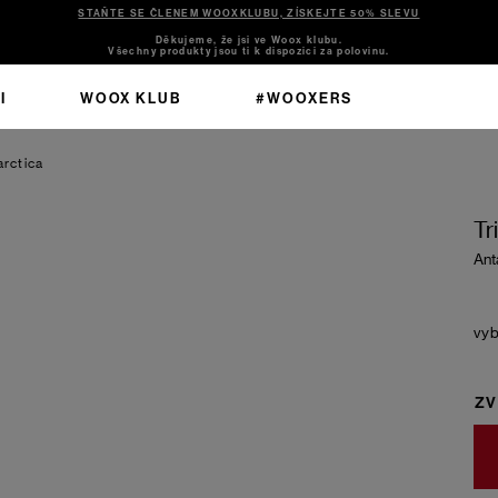
STAŇTE SE ČLENEM WOOXKLUBU, ZÍSKEJTE 50% SLEVU
Děkujeme, že jsi ve Woox klubu.
Všechny produkty jsou ti k dispozici za polovinu.
I
WOOX KLUB
#WOOXERS
arctica
Tr
Ant
ZV