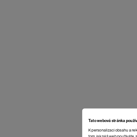
Tato webová stránka použí
K personalizaci obsahu a rek
tom, jak náš web používáte, s