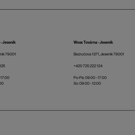
- Jeseník
Woox Továrna - Jeseník
eník 79001
Bezručova 1371, Jeseník 79001
125
+420 725 222 124
 17:00
Po-Pá: 09:00 - 17:00
:00
So: 09:00 - 12:00