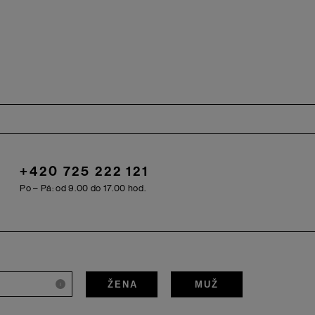
+420 725 222 121
Po – Pá: od 9.00 do 17.00 hod.
ŽENA
MUŽ
i