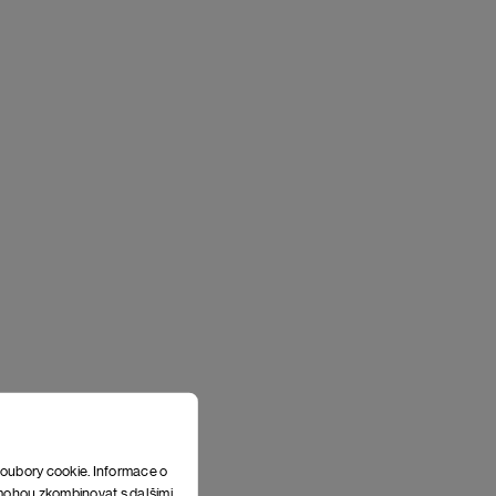
soubory cookie. Informace o
e mohou zkombinovat s dalšími