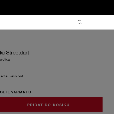
iko Streetdart
arctica
velikost
OLTE VARIANTU
DO KOŠÍKU