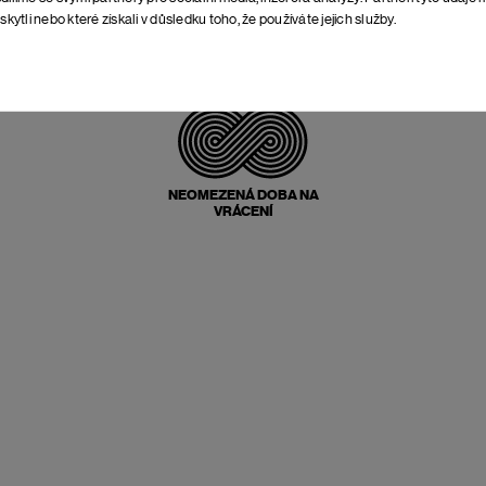
skytli nebo které získali v důsledku toho, že používáte jejich služby.
POŠTOVNÉ ZPĚT
ZDARMA
NEOMEZENÁ DOBA NA
VRÁCENÍ