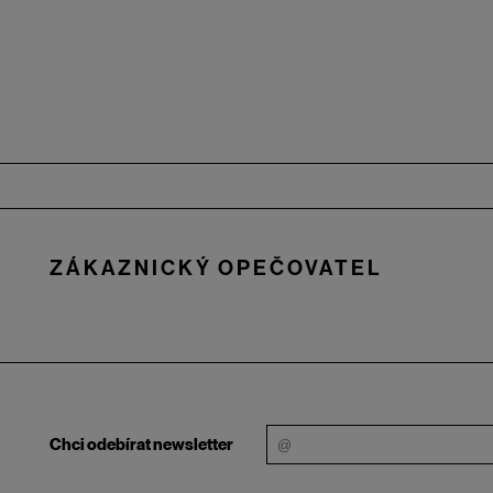
Zápatí
ZÁKAZNICKÝ OPEČOVATEL
Chci odebírat newsletter