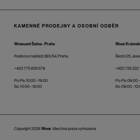
KAMENNÉ PRODEJNY A OSOBNÍ ODBĚR
Wooxusní Šatna - Praha
Woox Krámek 
Rašínovo nábřeží 385/54, Praha
Školní 25, Jes
+420 775 855 578
+420 725 222 
Po-Pá: 10:00 - 19:00
Po-Pá: 09:00 -
So: 10:00 - 18:00
So: 09:00 - 12
Copyright 2026
Woox
. Všechna práva vyhrazena.