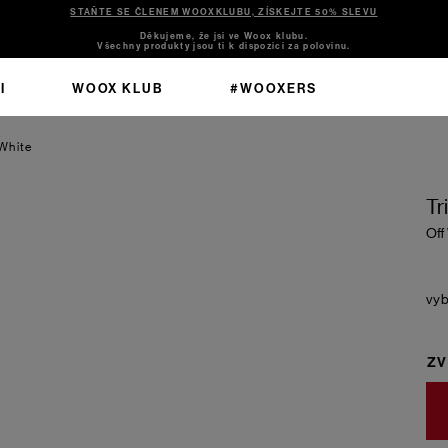
STAŇTE SE ČLENEM WOOXKLUBU, ZÍSKEJTE 50% SLEVU
Děkujeme, že jsi ve Woox klubu.
Všechny produkty jsou ti k dispozici za polovinu.
I
WOOX KLUB
#WOOXERS
White
Tr
Off
ZV