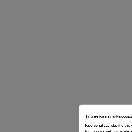
Tato webová stránka použí
K personalizaci obsahu a rek
tom, jak náš web používáte, s