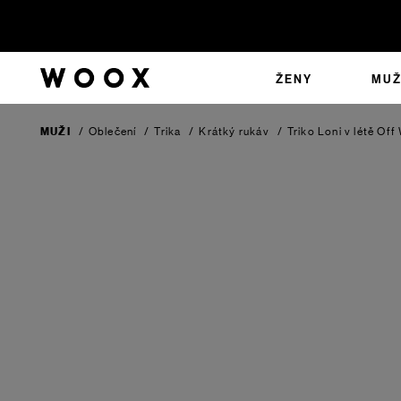
ŽENY
MUŽ
MUŽI
/
Oblečení
/
Trika
/
Krátký rukáv
/
Triko Loni v létě
Off 