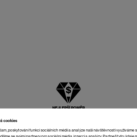
NEJLEPŠÍ POMĚR
CENY A KVALITY
vá cookies
lam, poskytování funkcí sociálních médií a analýze naší návštěvnosti využíváme 
dílíme se svými partnery pro sociální média, inzerci a analýzy. Partneři tyto údaj