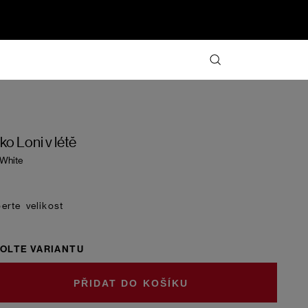
iko Loni v létě
 White
velikost
OLTE VARIANTU
DO KOŠÍKU