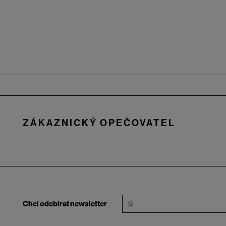
Zápatí
ZÁKAZNICKÝ OPEČOVATEL
Chci odebírat newsletter