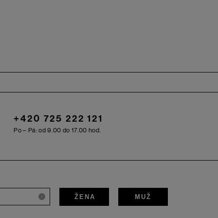
+420 725 222 121
Po – Pá: od 9.00 do 17.00 hod.
ŽENA
MUŽ
i