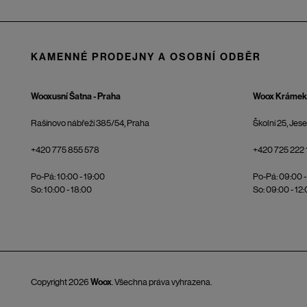
KAMENNÉ PRODEJNY A OSOBNÍ ODBĚR
Wooxusní Šatna - Praha
Woox Krámek 
Rašínovo nábřeží 385/54, Praha
Školní 25, Jes
+420 775 855 578
+420 725 222 
Po-Pá: 10:00 - 19:00
Po-Pá: 09:00 -
So: 10:00 - 18:00
So: 09:00 - 12
Copyright 2026
Woox
. Všechna práva vyhrazena.