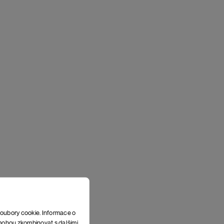
soubory cookie. Informace o
e mohou zkombinovat s dalšími