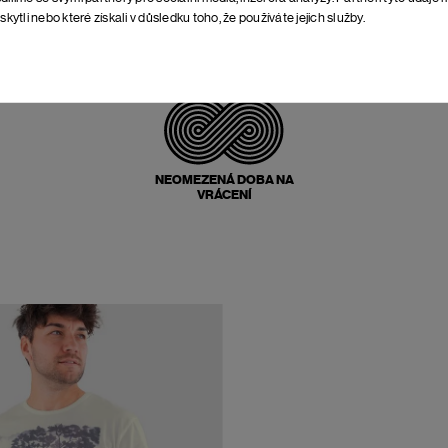
skytli nebo které získali v důsledku toho, že používáte jejich služby.
POŠTOVNÉ ZPĚT
ZDARMA
NEOMEZENÁ DOBA NA
VRÁCENÍ