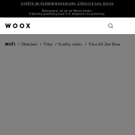
STAŇTE SE ČLENEM WOOXKLUBU, ZÍSKEJTE 50% SLEVU
Děkujeme, že jsi ve Woox klubu.
Všechny produkty jsou ti k dispozici za polovinu.
MUŽI
/
Oblečení
/
Trika
/
Krátký rukáv
/
Triko EX
Zen Blue