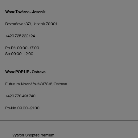
Woox Továrna - Jeseník
Bezručova 1371, Jeseník 79001
+420 725 222 124
Po-Pá: 09:00 - 17:00
So: 09:00 - 12:00
Woox POP UP - Ostrava
Futurum, Novinářská 3178/6, Ostrava
+420 778 491 740
Po-Ne: 09:00 - 21:00
Vytvořil Shoptet Premium