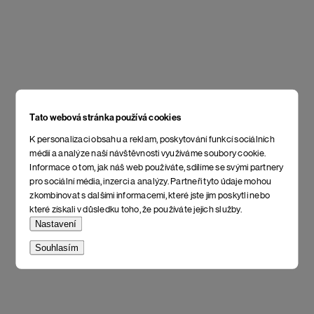
Tato webová stránka používá cookies
K personalizaci obsahu a reklam, poskytování funkcí sociálních
médií a analýze naší návštěvnosti využíváme soubory cookie.
Informace o tom, jak náš web používáte, sdílíme se svými partnery
pro sociální média, inzerci a analýzy. Partneři tyto údaje mohou
zkombinovat s dalšími informacemi, které jste jim poskytli nebo
které získali v důsledku toho, že používáte jejich služby.
Nastavení
Souhlasím