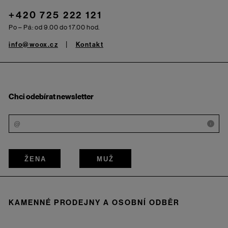
+420 725 222 121
Po – Pá: od 9.00 do 17.00 hod.
info@woox.cz
Kontakt
Chci odebírat newsletter
i
ŽENA
MUŽ
KAMENNÉ PRODEJNY A OSOBNÍ ODBĚR