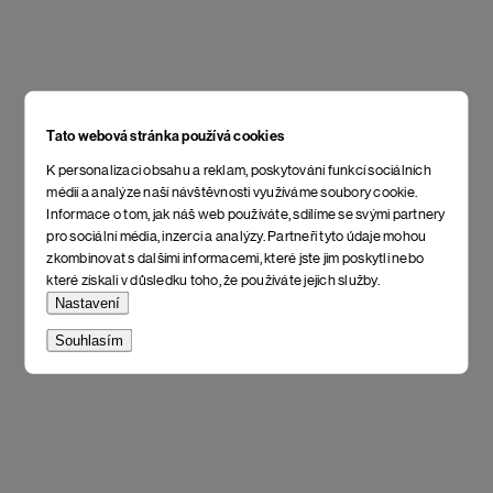
Tato webová stránka používá cookies
K personalizaci obsahu a reklam, poskytování funkcí sociálních
médií a analýze naší návštěvnosti využíváme soubory cookie.
Informace o tom, jak náš web používáte, sdílíme se svými partnery
pro sociální média, inzerci a analýzy. Partneři tyto údaje mohou
zkombinovat s dalšími informacemi, které jste jim poskytli nebo
které získali v důsledku toho, že používáte jejich služby.
Nastavení
Souhlasím