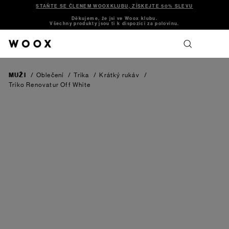
STAŇTE SE ČLENEM WOOXKLUBU, ZÍSKEJTE 50% SLEVU
Děkujeme, že jsi ve Woox klubu.
Všechny produkty jsou ti k dispozici za polovinu.
MUŽI
/
Oblečení
/
Trika
/
Krátký rukáv
/
Triko Renovatur
Off White