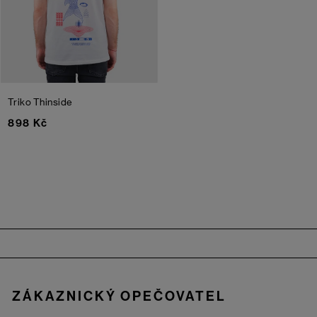
Triko Thinside
898 Kč
Zápatí
ZÁKAZNICKÝ OPEČOVATEL