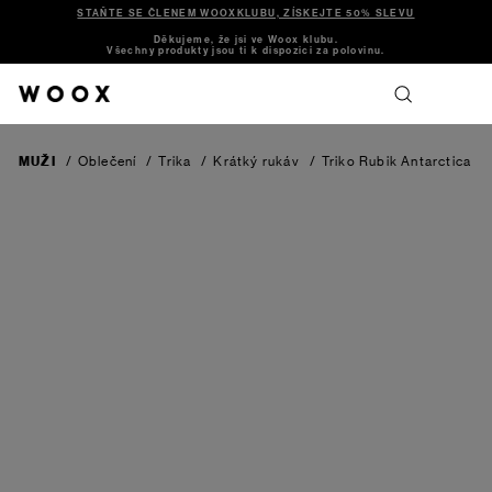
STAŇTE SE ČLENEM WOOXKLUBU, ZÍSKEJTE 50% SLEVU
Děkujeme, že jsi ve Woox klubu.
Všechny produkty jsou ti k dispozici za polovinu.
MUŽI
/
Oblečení
/
Trika
/
Krátký rukáv
/
Triko Rubik
Antarctica