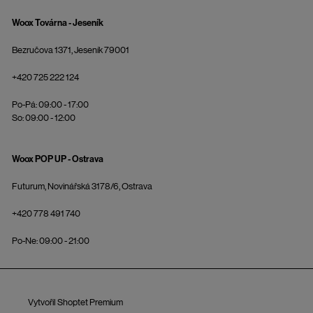
Woox Továrna - Jeseník
Bezručova 1371, Jeseník 79001
+420 725 222 124
Po-Pá: 09:00 - 17:00
So: 09:00 - 12:00
Woox POP UP - Ostrava
Futurum, Novinářská 3178/6, Ostrava
+420 778 491 740
Po-Ne: 09:00 - 21:00
Vytvořil Shoptet Premium