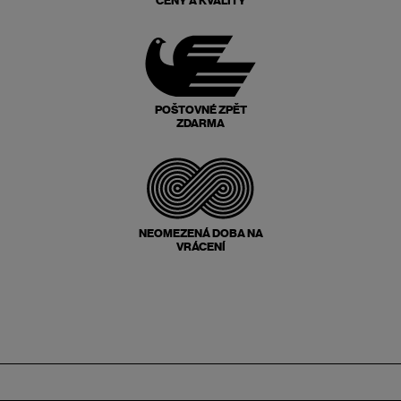
CENY A KVALITY
POŠTOVNÉ ZPĚT
ZDARMA
NEOMEZENÁ DOBA NA
VRÁCENÍ
Zápatí