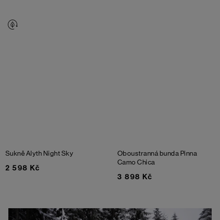
Sukně Alyth
Night Sky
Oboustranná bunda Pinna
Camo Chica
2 598 Kč
3 898 Kč