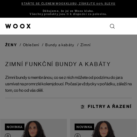
STAŇTE SE ČLENEM WOOXKLUBU, ZÍSKEJTE 50% SLEVU
Děkujeme, že jsi ve Woox klubu.
Všechny produkty jsou ti k dispozici za polovinu.
ŽENY
/
Oblečení
/
Bundy a kabáty
/
Zimní
ZIMNÍ FUNKČNÍ BUNDY A KABÁTY
Zimní bundy s membránou, co se z nich můžete od podzimu do jara
usmívat na promrzlé kolemjdoucí. Počasí je vždycky v pořádku, záleží na
tom, co ho od vás dělí.
NOVINKA
NOVINKA