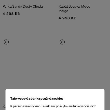
Parka Sandy
Dusty Chedar
Kabát Beauval
Mood
Indigo
4 298 Kč
4 998 Kč
Tato webová stránka používá cookies
K personalizaci obsahu a reklam, poskytování funkcí sociálních
Kabát Beauval
Rooibos Tea
Kabát Beauval
Anthracite