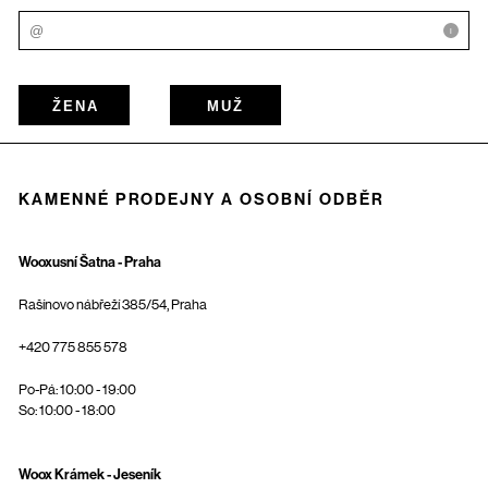
i
ŽENA
MUŽ
KAMENNÉ PRODEJNY A OSOBNÍ ODBĚR
Wooxusní Šatna - Praha
Rašínovo nábřeží 385/54, Praha
+420 775 855 578
Po-Pá: 10:00 - 19:00
So: 10:00 - 18:00
Woox Krámek - Jeseník