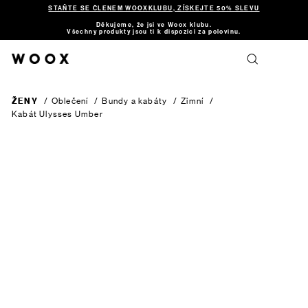
STAŇTE SE ČLENEM WOOXKLUBU, ZÍSKEJTE 50% SLEVU
Děkujeme, že jsi ve Woox klubu.
Všechny produkty jsou ti k dispozici za polovinu.
ŽENY
/
Oblečení
/
Bundy a kabáty
/
Zimní
/
Kabát Ulysses
Umber