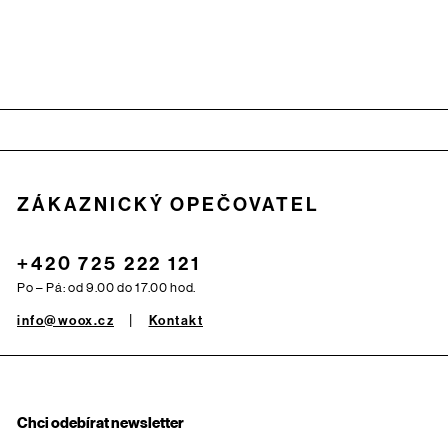
Zápatí
ZÁKAZNICKÝ OPEČOVATEL
+420 725 222 121
Po – Pá: od 9.00 do 17.00 hod.
info@woox.cz
Kontakt
Chci odebírat newsletter