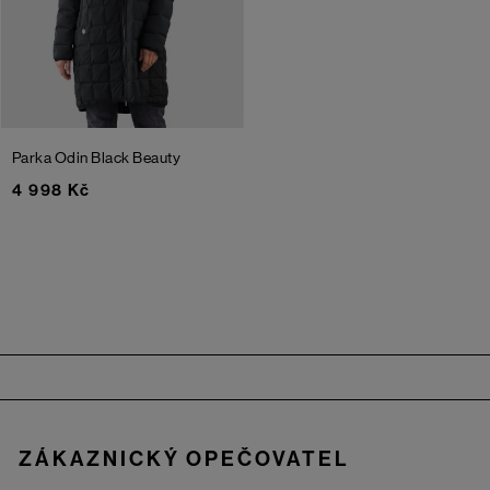
Parka Odin
Black Beauty
4 998 Kč
Zápatí
ZÁKAZNICKÝ OPEČOVATEL