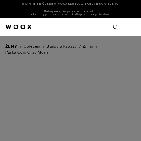
STAŇTE SE ČLENEM WOOXKLUBU, ZÍSKEJTE 50% SLEVU
Děkujeme, že jsi ve Woox klubu.
Všechny produkty jsou ti k dispozici za polovinu.
ŽENY
/
Oblečení
/
Bundy a kabáty
/
Zimní
/
Parka Odin
Gray Morn