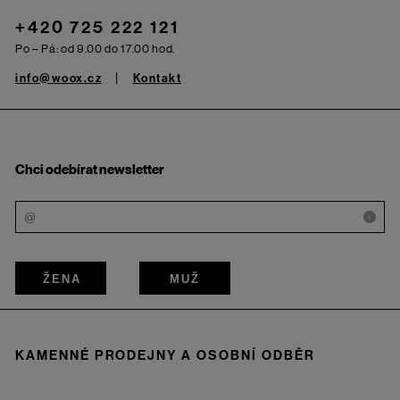
+420 725 222 121
Po – Pá: od 9.00 do 17.00 hod.
info@woox.cz
Kontakt
Chci odebírat newsletter
i
ŽENA
MUŽ
KAMENNÉ PRODEJNY A OSOBNÍ ODBĚR