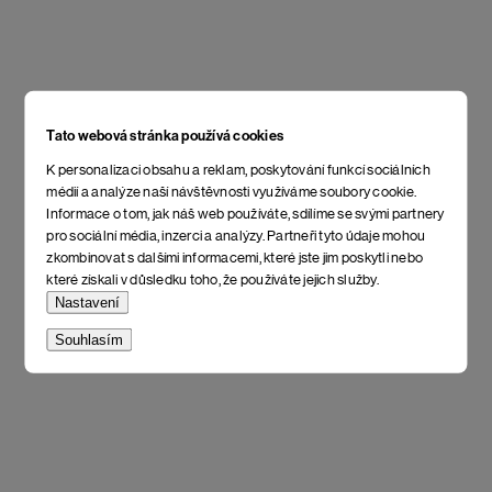
Tato webová stránka používá cookies
K personalizaci obsahu a reklam, poskytování funkcí sociálních
médií a analýze naší návštěvnosti využíváme soubory cookie.
Informace o tom, jak náš web používáte, sdílíme se svými partnery
pro sociální média, inzerci a analýzy. Partneři tyto údaje mohou
zkombinovat s dalšími informacemi, které jste jim poskytli nebo
které získali v důsledku toho, že používáte jejich služby.
Nastavení
Souhlasím