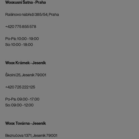
Wooxusní Šatna - Praha
Rašínovo nábřeží 385/54, Praha
+420 775 855 578
Po-Pá: 10:00 - 19:00
So: 10:00 - 18:00
Woox Krámek - Jeseník
Školní 25, Jeseník 79001
+420 725 222 125
Po-Pá: 09:00 - 17:00
So: 09:00 - 12:00
Woox Továrna - Jeseník
Bezručova 1371, Jeseník 79001