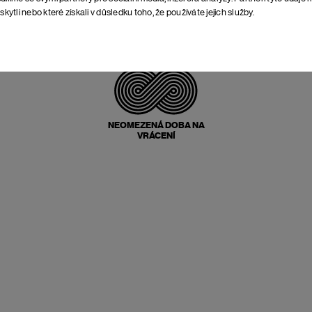
skytli nebo které získali v důsledku toho, že používáte jejich služby.
POŠTOVNÉ ZPĚT
ZDARMA
NEOMEZENÁ DOBA NA
VRÁCENÍ