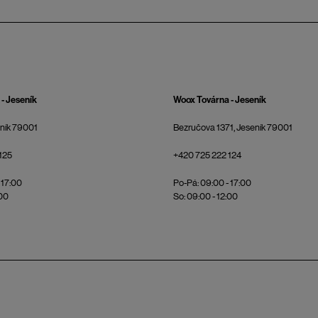
- Jeseník
Woox Továrna - Jeseník
eník 79001
Bezručova 1371, Jeseník 79001
125
+420 725 222 124
 17:00
Po-Pá: 09:00 - 17:00
:00
So: 09:00 - 12:00