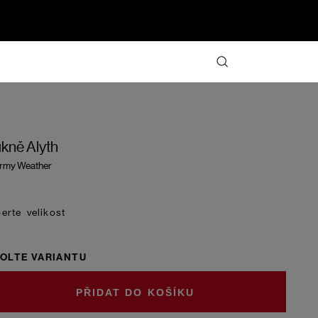
kně Alyth
rmy Weather
velikost
OLTE VARIANTU
DO KOŠÍKU