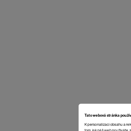
Tato webová stránka použí
K personalizaci obsahu a rek
tom, jak náš web používáte, s