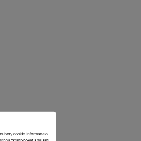
soubory cookie. Informace o
e mohou zkombinovat s dalšími