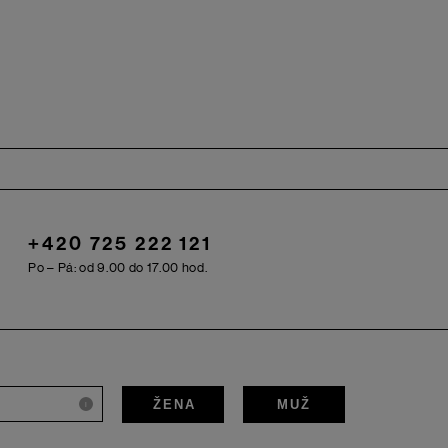
+420 725 222 121
Po – Pá: od 9.00 do 17.00 hod.
ŽENA
MUŽ
i