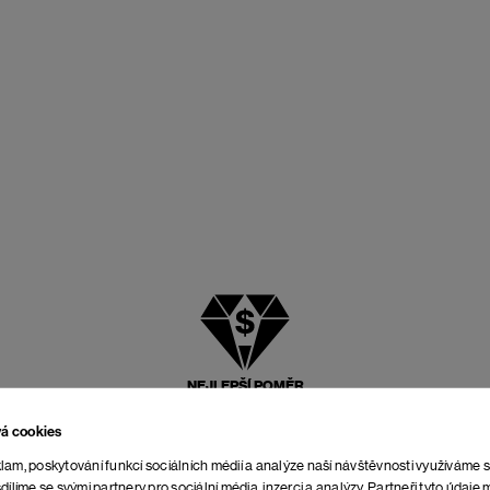
NEJLEPŠÍ POMĚR
CENY A KVALITY
vá cookies
lam, poskytování funkcí sociálních médií a analýze naší návštěvnosti využíváme 
dílíme se svými partnery pro sociální média, inzerci a analýzy. Partneři tyto údaj