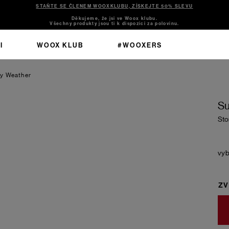
STAŇTE SE ČLENEM WOOXKLUBU, ZÍSKEJTE 50% SLEVU
Děkujeme, že jsi ve Woox klubu.
Všechny produkty jsou ti k dispozici za polovinu.
I
WOOX KLUB
#WOOXERS
y Weather
Su
Sto
ZV