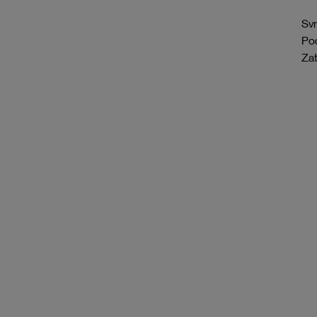
Svr
Pod
Zat