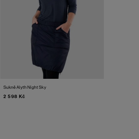
Sukně Alyth
Night Sky
2 598 Kč