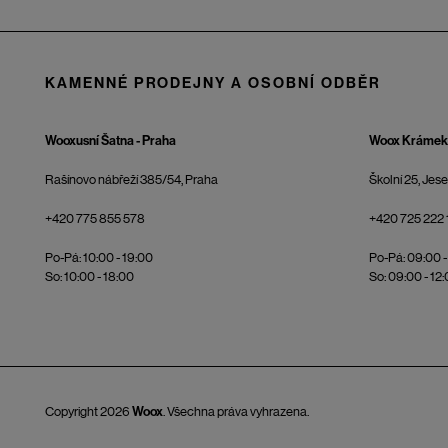
KAMENNÉ PRODEJNY A OSOBNÍ ODBĚR
Wooxusní Šatna - Praha
Woox Krámek 
Rašínovo nábřeží 385/54, Praha
Školní 25, Jes
+420 775 855 578
+420 725 222 
Po-Pá: 10:00 - 19:00
Po-Pá: 09:00 -
So: 10:00 - 18:00
So: 09:00 - 12
Copyright 2026
Woox
. Všechna práva vyhrazena.