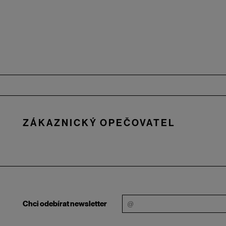
Zápatí
ZÁKAZNICKÝ OPEČOVATEL
Chci odebírat newsletter