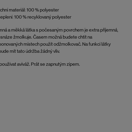
chní materiál: 100 % polyester
eplení: 100 % recyklovaný polyester
ná a měkká látka s počesaným povrchem je extra příjemná,
 snáze žmolkuje. Časem možná budete chtít na
onovaných místech použít odžmolkovač. Na funkci látky
ude mít tato údržba žádný vliv.
oužívat aviváž. Prát se zapnutým zipem.