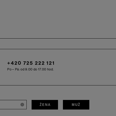
+420 725 222 121
Po – Pá: od 9.00 do 17.00 hod.
ŽENA
MUŽ
i