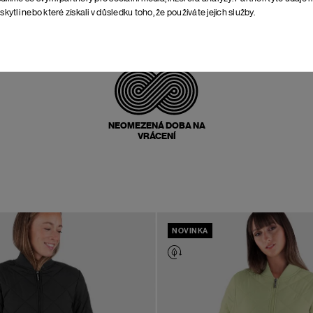
skytli nebo které získali v důsledku toho, že používáte jejich služby.
POŠTOVNÉ ZPĚT
ZDARMA
NEOMEZENÁ DOBA NA
VRÁCENÍ
NOVINKA