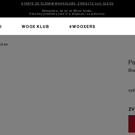
STAŇTE SE ČLENEM WOOXKLUBU, ZÍSKEJTE 50% SLEVU
Děkujeme, že jsi ve Woox klubu.
Všechny produkty jsou ti k dispozici za polovinu.
I
WOOX KLUB
#WOOXERS
cken
Pa
Bra
ZV