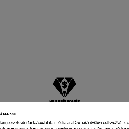
NEJLEPŠÍ POMĚR
CENY A KVALITY
vá cookies
lam, poskytování funkcí sociálních médií a analýze naší návštěvnosti využíváme 
dílíme se svými partnery pro sociální média, inzerci a analýzy. Partneři tyto údaj