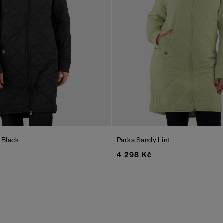
t Black
Parka Sandy
Lint
4 298 Kč