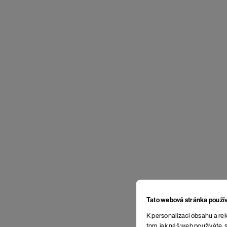
Tato webová stránka použí
K personalizaci obsahu a rek
tom, jak náš web používáte, s