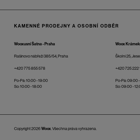
KAMENNÉ PRODEJNY A OSOBNÍ ODBĚR
Wooxusní Šatna - Praha
Woox Krámek 
Rašínovo nábřeží 385/54, Praha
Školní 25, Jes
+420 775 855 578
+420 725 222 
Po-Pá: 10:00 - 19:00
Po-Pá: 09:00 -
So: 10:00 - 18:00
So: 09:00 - 12
Copyright 2026
Woox
. Všechna práva vyhrazena.