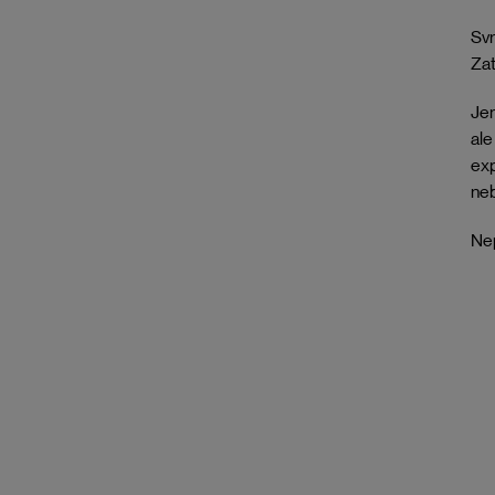
Svr
Zat
Jem
ale
exp
neb
Nep