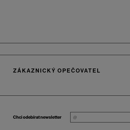
Zápatí
ZÁKAZNICKÝ OPEČOVATEL
Chci odebírat newsletter