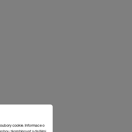
soubory cookie. Informace o
e mohou zkombinovat s dalšími