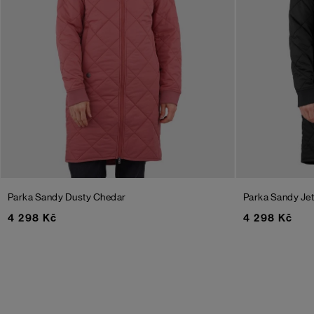
Parka Sandy
Dusty Chedar
Parka Sandy
Je
4 298 Kč
4 298 Kč