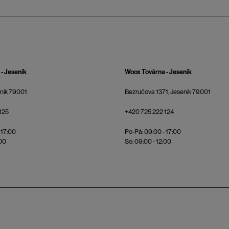
- Jeseník
Woox Továrna - Jeseník
eník 79001
Bezručova 1371, Jeseník 79001
125
+420 725 222 124
 17:00
Po-Pá: 09:00 - 17:00
:00
So: 09:00 - 12:00