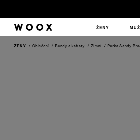
ŽENY
MUŽ
ŽENY
/
Oblečení
/
Bundy a kabáty
/
Zimní
/
Parka Sandy
Bra