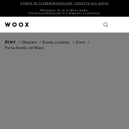
STAŇTE SE ČLENEM WOOXKLUBU, ZÍSKEJTE 50% SLEVU
Děkujeme, že jsi ve Woox klubu.
Všechny produkty jsou ti k dispozici za polovinu.
ŽENY
/
Oblečení
/
Bundy a kabáty
/
Zimní
/
Parka Sandy
Jet Black