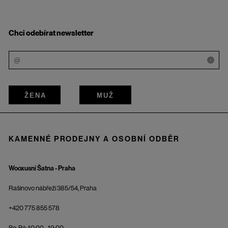
Chci odebírat newsletter
i
ŽENA
MUŽ
KAMENNÉ PRODEJNY A OSOBNÍ ODBĚR
Wooxusní Šatna - Praha
Rašínovo nábřeží 385/54, Praha
+420 775 855 578
Po-Pá: 10:00 - 19:00