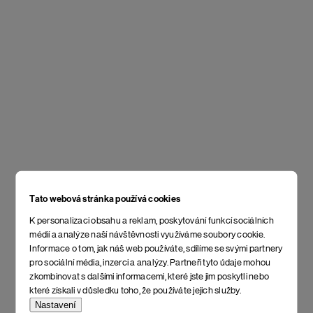
Tato webová stránka používá cookies
K personalizaci obsahu a reklam, poskytování funkcí sociálních
médií a analýze naší návštěvnosti využíváme soubory cookie.
Informace o tom, jak náš web používáte, sdílíme se svými partnery
pro sociální média, inzerci a analýzy. Partneři tyto údaje mohou
zkombinovat s dalšími informacemi, které jste jim poskytli nebo
které získali v důsledku toho, že používáte jejich služby.
Nastavení