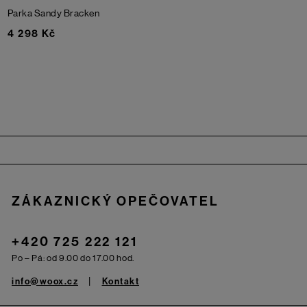
Parka Sandy
Bracken
4 298 Kč
Zápatí
ZÁKAZNICKÝ OPEČOVATEL
+420 725 222 121
Po – Pá: od 9.00 do 17.00 hod.
info@woox.cz
Kontakt