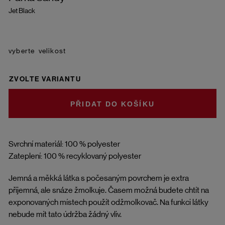
Jet Black
velikost
ZVOLTE VARIANTU
DO KOŠÍKU
Svrchní materiál: 100 % polyester
Zateplení: 100 % recyklovaný polyester
Jemná a měkká látka s počesaným povrchem je extra
příjemná, ale snáze žmolkuje. Časem možná budete chtít na
exponovaných místech použít odžmolkovač. Na funkci látky
nebude mít tato údržba žádný vliv.