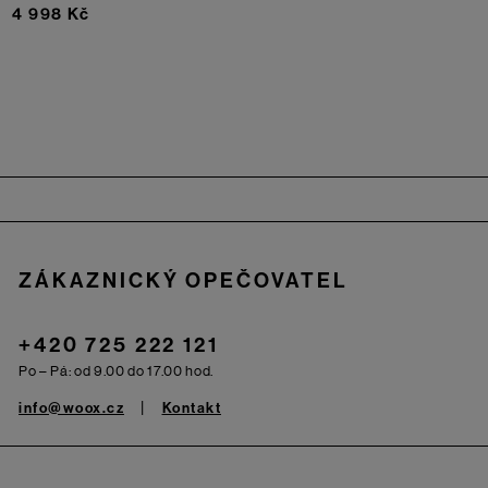
4 998 Kč
Zápatí
ZÁKAZNICKÝ OPEČOVATEL
+420 725 222 121
Po – Pá: od 9.00 do 17.00 hod.
info@woox.cz
Kontakt