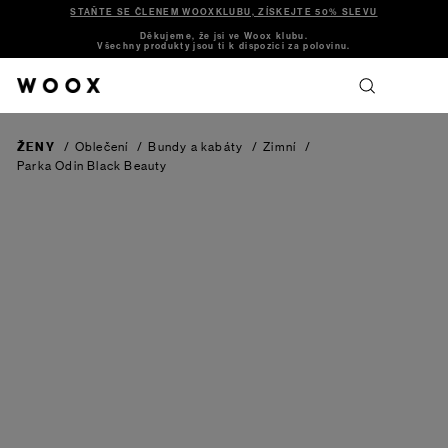
STAŇTE SE ČLENEM WOOXKLUBU, ZÍSKEJTE 50% SLEVU
Děkujeme, že jsi ve Woox klubu.
Všechny produkty jsou ti k dispozici za polovinu.
ŽENY
/
Oblečení
/
Bundy a kabáty
/
Zimní
/
Parka Odin
Black Beauty