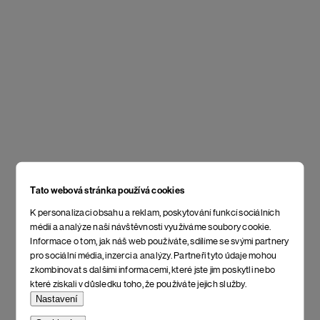
Tato webová stránka používá cookies
K personalizaci obsahu a reklam, poskytování funkcí sociálních
médií a analýze naší návštěvnosti využíváme soubory cookie.
Informace o tom, jak náš web používáte, sdílíme se svými partnery
pro sociální média, inzerci a analýzy. Partneři tyto údaje mohou
zkombinovat s dalšími informacemi, které jste jim poskytli nebo
které získali v důsledku toho, že používáte jejich služby.
Nastavení