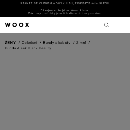
STAŇTE SE ČLENEM WOOXKLUBU, ZÍSKEJTE 50% SLEVU
Děkujeme, že jsi ve Woox klubu.
Všechny produkty jsou ti k dispozici za polovinu.
ŽENY
/
Oblečení
/
Bundy a kabáty
/
Zimní
/
Bunda Alsek
Black Beauty