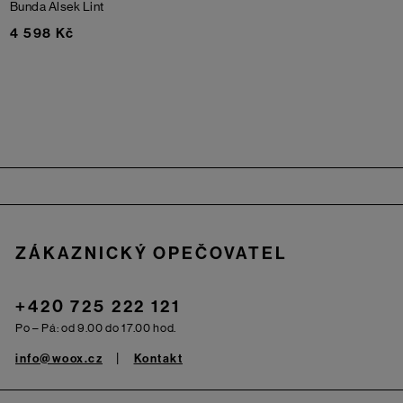
Bunda Alsek
Lint
4 598 Kč
Zápatí
ZÁKAZNICKÝ OPEČOVATEL
+420 725 222 121
Po – Pá: od 9.00 do 17.00 hod.
info@woox.cz
Kontakt