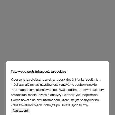
Tato webová stránka používá cookies
K personalizaci obsahu a reklam, poskytování funkcí sociálních
médií a analýze naší návštěvnosti využíváme soubory cookie.
Informace o tom, jak náš web používáte, sdílíme se svými partnery
pro sociální média, inzerci a analýzy. Partneři tyto údaje mohou
zkombinovat s dalšími informacemi, které jste jim poskytli nebo
které získali v důsledku toho, že používáte jejich služby.
Nastavení