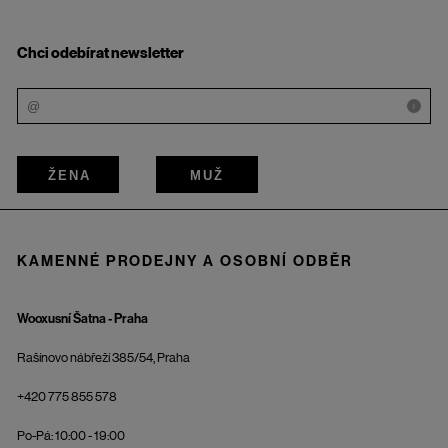
Chci odebírat newsletter
i
ŽENA
MUŽ
KAMENNÉ PRODEJNY A OSOBNÍ ODBĚR
Wooxusní Šatna - Praha
Rašínovo nábřeží 385/54, Praha
+420 775 855 578
Po-Pá: 10:00 - 19:00