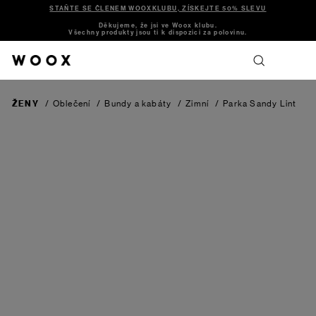
STAŇTE SE ČLENEM WOOXKLUBU, ZÍSKEJTE 50% SLEVU
Děkujeme, že jsi ve Woox klubu.
Všechny produkty jsou ti k dispozici za polovinu.
ŽENY
/
Oblečení
/
Bundy a kabáty
/
Zimní
/
Parka Sandy
Lint