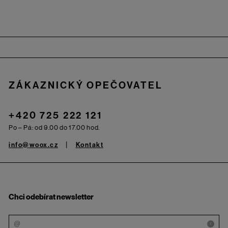
Zápatí
ZÁKAZNICKÝ OPEČOVATEL
+420 725 222 121
Po – Pá: od 9.00 do 17.00 hod.
info@woox.cz
Kontakt
Chci odebírat newsletter
i