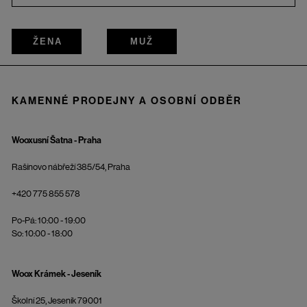
ŽENA
MUŽ
KAMENNÉ PRODEJNY A OSOBNÍ ODBĚR
Wooxusní Šatna - Praha
Rašínovo nábřeží 385/54, Praha
+420 775 855 578
Po-Pá: 10:00 - 19:00
So: 10:00 - 18:00
Woox Krámek - Jeseník
Školní 25, Jeseník 79001