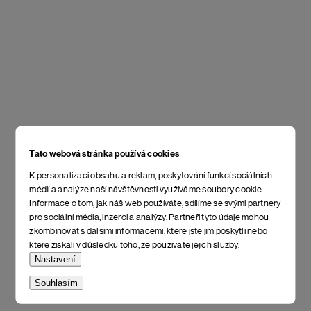
Tato webová stránka používá cookies
K personalizaci obsahu a reklam, poskytování funkcí sociálních
médií a analýze naší návštěvnosti využíváme soubory cookie.
Informace o tom, jak náš web používáte, sdílíme se svými partnery
pro sociální média, inzerci a analýzy. Partneři tyto údaje mohou
zkombinovat s dalšími informacemi, které jste jim poskytli nebo
které získali v důsledku toho, že používáte jejich služby.
Nastavení
Souhlasím