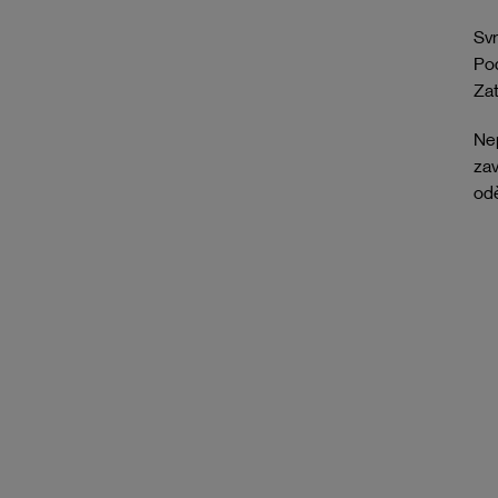
Svr
Pod
Zat
Nep
zav
odě