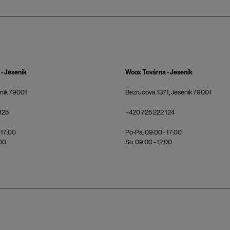
- Jeseník
Woox Továrna - Jeseník
eník 79001
Bezručova 1371, Jeseník 79001
125
+420 725 222 124
 17:00
Po-Pá: 09:00 - 17:00
:00
So: 09:00 - 12:00