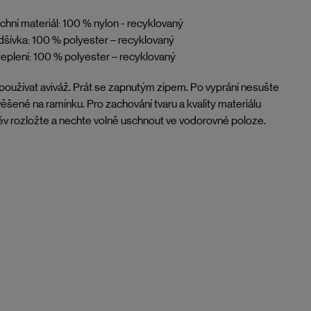
chní materiál: 100 % nylon - recyklovaný
šívka: 100 % polyester – recyklovaný
eplení: 100 % polyester – recyklovaný
oužívat aviváž. Prát se zapnutým zipem. Po vyprání nesušte
ěšené na ramínku. Pro zachování tvaru a kvality materiálu
v rozložte a nechte volně uschnout ve vodorovné poloze.