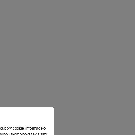
soubory cookie. Informace o
e mohou zkombinovat s dalšími