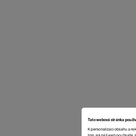
Tato webová stránka použí
K personalizaci obsahu a rek
tom, jak náš web používáte, s