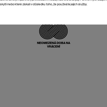
skytli nebo které získali v důsledku toho, že používáte jejich služby.
POŠTOVNÉ ZPĚT
ZDARMA
NEOMEZENÁ DOBA NA
VRÁCENÍ