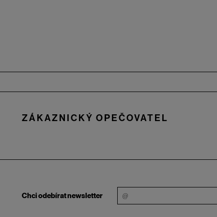
Zápatí
ZÁKAZNICKÝ OPEČOVATEL
Chci odebírat newsletter