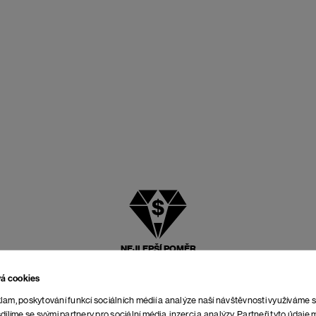
NEJLEPŠÍ POMĚR
CENY A KVALITY
vá cookies
lam, poskytování funkcí sociálních médií a analýze naší návštěvnosti využíváme 
dílíme se svými partnery pro sociální média, inzerci a analýzy. Partneři tyto údaj