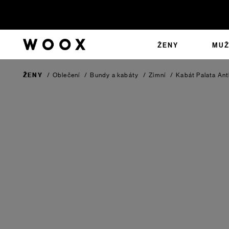
ŽENY
MUŽ
ŽENY
/
Oblečení
/
Bundy a kabáty
/
Zimní
/
Kabát Palata
Ant