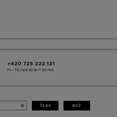
+420 725 222 121
Po – Pá: od 9.00 do 17.00 hod.
ŽENA
MUŽ
i