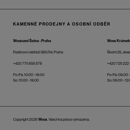
KAMENNÉ PRODEJNY A OSOBNÍ ODBĚR
Wooxusní Šatna - Praha
Woox Krámek 
Rašínovo nábřeží 385/54, Praha
Školní 25, Jes
+420 775 855 578
+420 725 222 
Po-Pá: 10:00 - 19:00
Po-Pá: 09:00 -
So: 10:00 - 18:00
So: 09:00 - 12
Copyright 2026
Woox
. Všechna práva vyhrazena.