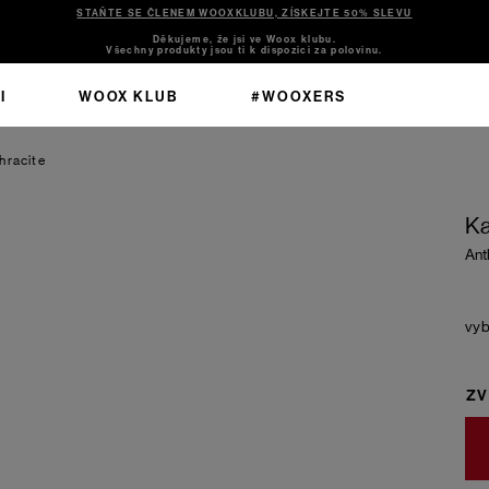
STAŇTE SE ČLENEM WOOXKLUBU, ZÍSKEJTE 50% SLEVU
Děkujeme, že jsi ve Woox klubu.
Všechny produkty jsou ti k dispozici za polovinu.
I
WOOX KLUB
#WOOXERS
hracite
Ka
Ant
ZV