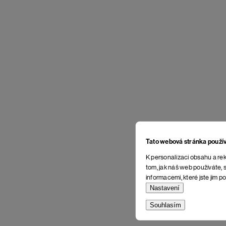
Tato webová stránka použí
K personalizaci obsahu a rek
tom, jak náš web používáte, s
informacemi, které jste jim po
Nastavení
Souhlasím