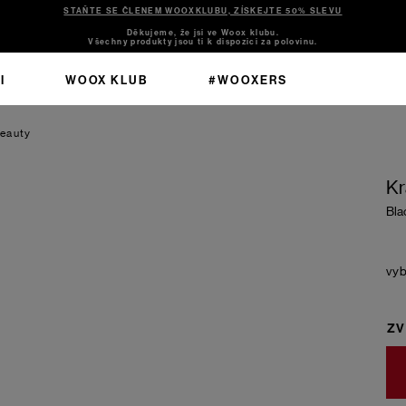
STAŇTE SE ČLENEM WOOXKLUBU, ZÍSKEJTE 50% SLEVU
Děkujeme, že jsi ve Woox klubu.
Všechny produkty jsou ti k dispozici za polovinu.
I
WOOX KLUB
#WOOXERS
Beauty
Kr
Bla
ZV