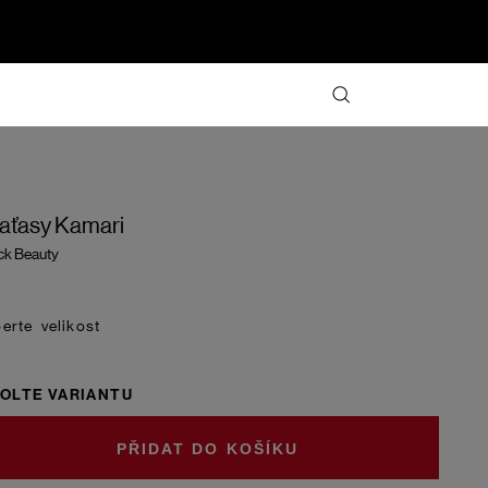
aťasy Kamari
ck Beauty
velikost
OLTE VARIANTU
DO KOŠÍKU