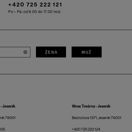
+420 725 222 121
Po – Pá: od 9.00 do 17.00 hod.
ŽENA
MUŽ
i
- Jeseník
Woox Továrna - Jeseník
eník 79001
Bezručova 1371, Jeseník 79001
125
+420 725 222 124