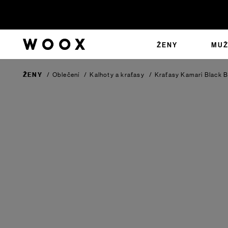
ŽENY
MUŽ
ŽENY
/
Oblečení
/
Kalhoty a kraťasy
/
Kraťasy Kamari
Black 