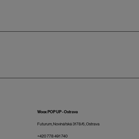
Woox POP UP - Ostrava
Futurum, Novinářská 3178/6, Ostrava
+420 778 491 740