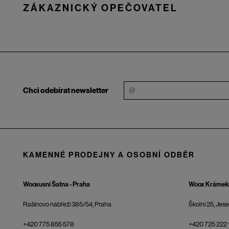
ZÁKAZNICKÝ OPEČOVATEL
Chci odebírat newsletter
KAMENNÉ PRODEJNY A OSOBNÍ ODBĚR
Wooxusní Šatna - Praha
Woox Krámek 
Rašínovo nábřeží 385/54, Praha
Školní 25, Jes
+420 775 855 578
+420 725 222 