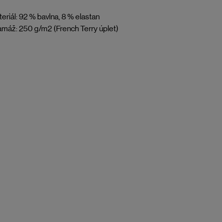
eriál: 92 % bavlna, 8 % elastan
máž: 250 g/m2 (French Terry úplet)