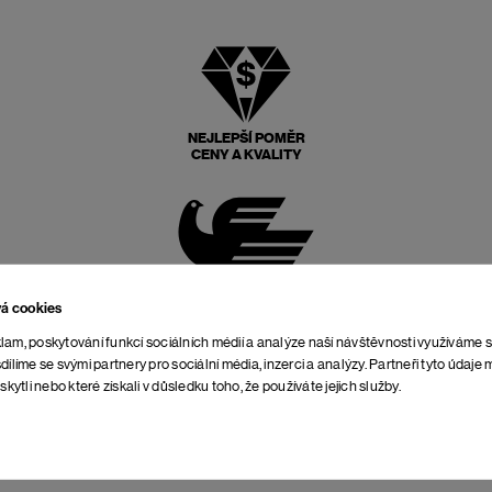
NEJLEPŠÍ POMĚR
CENY A KVALITY
POŠTOVNÉ ZPĚT
ZDARMA
vá cookies
lam, poskytování funkcí sociálních médií a analýze naší návštěvnosti využíváme 
dílíme se svými partnery pro sociální média, inzerci a analýzy. Partneři tyto údaj
skytli nebo které získali v důsledku toho, že používáte jejich služby.
NEOMEZENÁ DOBA NA
VRÁCENÍ