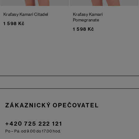
Kraťasy Kamari
Citadel
Kraťasy Kamari
Pomegranate
1 598 Kč
1 598 Kč
Zápatí
ZÁKAZNICKÝ OPEČOVATEL
+420 725 222 121
Po – Pá: od 9.00 do 17.00 hod.