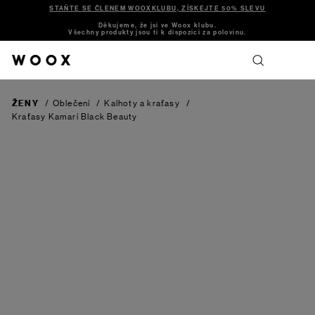
STAŇTE SE ČLENEM WOOXKLUBU, ZÍSKEJTE 50% SLEVU
Děkujeme, že jsi ve Woox klubu.
Všechny produkty jsou ti k dispozici za polovinu.
ŽENY
/
Oblečení
/
Kalhoty a kraťasy
/
Kraťasy Kamari
Black Beauty