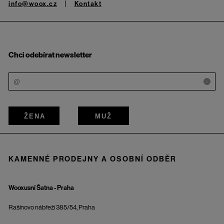
info@woox.cz
Kontakt
Chci odebírat newsletter
i
ŽENA
MUŽ
KAMENNÉ PRODEJNY A OSOBNÍ ODBĚR
Wooxusní Šatna - Praha
Rašínovo nábřeží 385/54, Praha