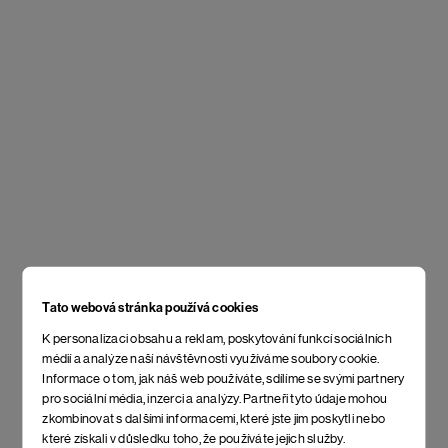
Tato webová stránka používá cookies
K personalizaci obsahu a reklam, poskytování funkcí sociálních
médií a analýze naší návštěvnosti využíváme soubory cookie.
Informace o tom, jak náš web používáte, sdílíme se svými partnery
pro sociální média, inzerci a analýzy. Partneři tyto údaje mohou
zkombinovat s dalšími informacemi, které jste jim poskytli nebo
které získali v důsledku toho, že používáte jejich služby.