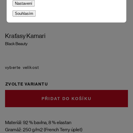
Nastavení
Souhlasím
Kraťasy Kamari
Black Beauty
velikost
ZVOLTE VARIANTU
DO KOŠÍKU
Materiál: 92 % bavlna, 8 % elastan
Gramáž: 250 g/m2 (French Terry úplet)