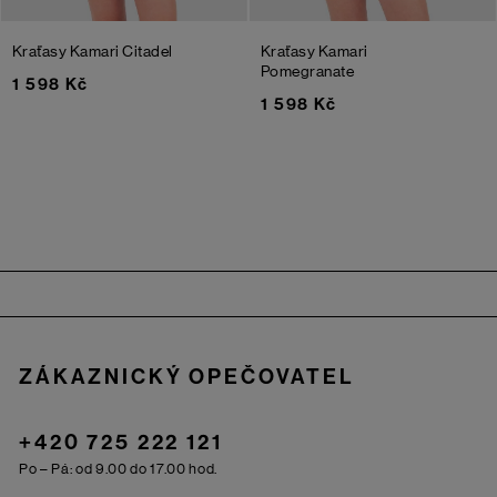
Kraťasy Kamari
Citadel
Kraťasy Kamari
Pomegranate
1 598 Kč
1 598 Kč
Zápatí
ZÁKAZNICKÝ OPEČOVATEL
+420 725 222 121
Po – Pá: od 9.00 do 17.00 hod.