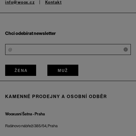
info@woox.cz
Kontakt
Chci odebírat newsletter
i
ŽENA
MUŽ
KAMENNÉ PRODEJNY A OSOBNÍ ODBĚR
Wooxusní Šatna - Praha
Rašínovo nábřeží 385/54, Praha