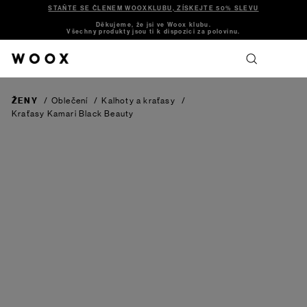
STAŇTE SE ČLENEM WOOXKLUBU, ZÍSKEJTE 50% SLEVU
Děkujeme, že jsi ve Woox klubu.
Všechny produkty jsou ti k dispozici za polovinu.
ŽENY
/
Oblečení
/
Kalhoty a kraťasy
/
Kraťasy Kamari
Black Beauty