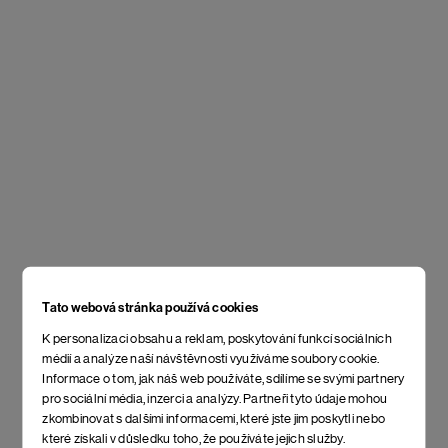
Tato webová stránka používá cookies
K personalizaci obsahu a reklam, poskytování funkcí sociálních
médií a analýze naší návštěvnosti využíváme soubory cookie.
Informace o tom, jak náš web používáte, sdílíme se svými partnery
pro sociální média, inzerci a analýzy. Partneři tyto údaje mohou
zkombinovat s dalšími informacemi, které jste jim poskytli nebo
které získali v důsledku toho, že používáte jejich služby.