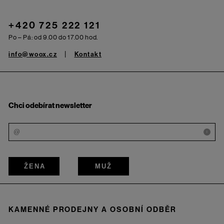
+420 725 222 121
Po – Pá: od 9.00 do 17.00 hod.
info@woox.cz
Kontakt
Chci odebírat newsletter
i
ŽENA
MUŽ
KAMENNÉ PRODEJNY A OSOBNÍ ODBĚR