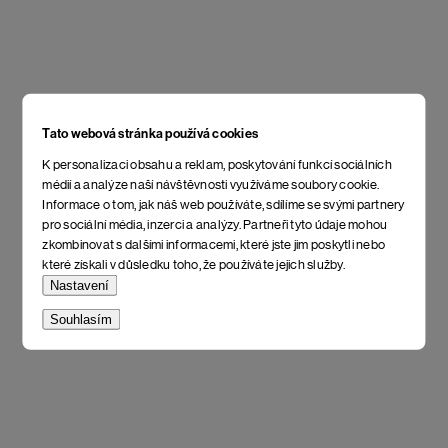
Tato webová stránka používá cookies
K personalizaci obsahu a reklam, poskytování funkcí sociálních
médií a analýze naší návštěvnosti využíváme soubory cookie.
Informace o tom, jak náš web používáte, sdílíme se svými partnery
pro sociální média, inzerci a analýzy. Partneři tyto údaje mohou
zkombinovat s dalšími informacemi, které jste jim poskytli nebo
které získali v důsledku toho, že používáte jejich služby.
Nastavení
Souhlasím