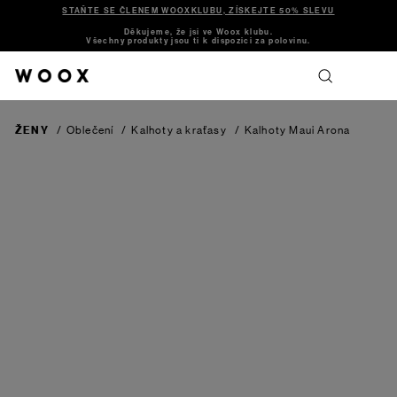
STAŇTE SE ČLENEM WOOXKLUBU, ZÍSKEJTE 50% SLEVU
Děkujeme, že jsi ve Woox klubu.
Všechny produkty jsou ti k dispozici za polovinu.
ŽENY
/
Oblečení
/
Kalhoty a kraťasy
/
Kalhoty Maui
Arona