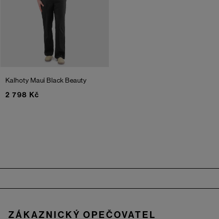
Kalhoty Maui
Black Beauty
2 798 Kč
Zápatí
ZÁKAZNICKÝ OPEČOVATEL