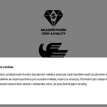
NEJLEPŠÍ POMĚR
CENY A KVALITY
POŠTOVNÉ ZPĚT
ZDARMA
vá cookies
lam, poskytování funkcí sociálních médií a analýze naší návštěvnosti využíváme 
dílíme se svými partnery pro sociální média, inzerci a analýzy. Partneři tyto údaj
skytli nebo které získali v důsledku toho, že používáte jejich služby.
NEOMEZENÁ DOBA NA
VRÁCENÍ