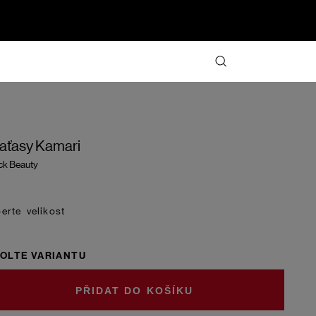
aťasy Kamari
ck Beauty
velikost
OLTE VARIANTU
DO KOŠÍKU