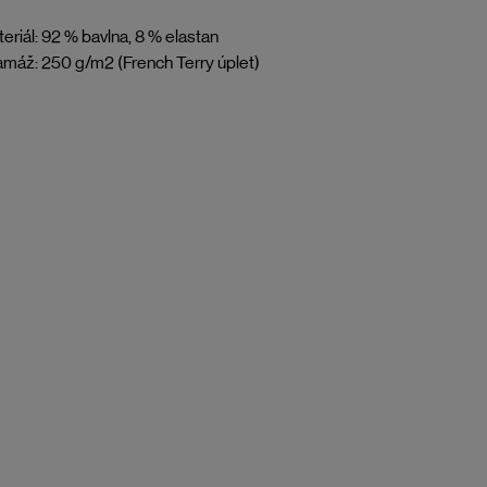
eriál: 92 % bavlna, 8 % elastan
máž: 250 g/m2 (French Terry úplet)