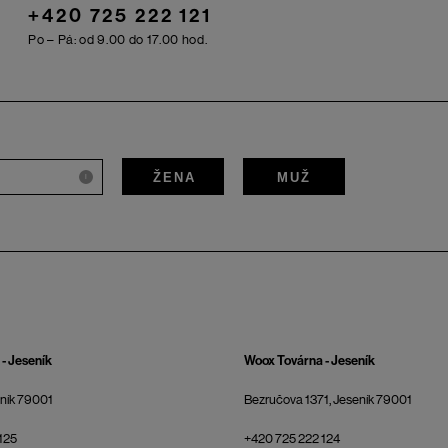
+420 725 222 121
Po – Pá: od 9.00 do 17.00 hod.
ŽENA
MUŽ
i
- Jeseník
Woox Továrna - Jeseník
eník 79001
Bezručova 1371, Jeseník 79001
125
+420 725 222 124