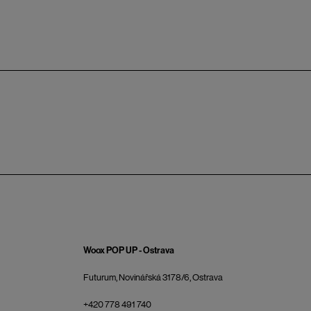
Woox POP UP - Ostrava
Futurum, Novinářská 3178/6, Ostrava
+420 778 491 740