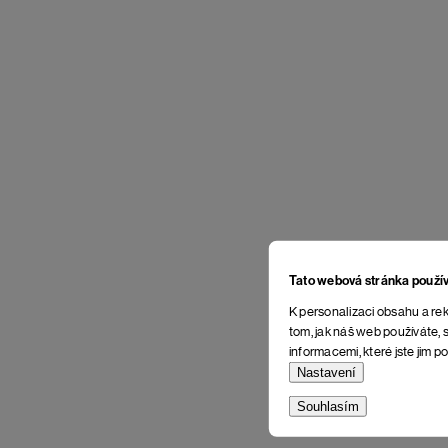
Tato webová stránka použí
K personalizaci obsahu a rek
tom, jak náš web používáte, s
informacemi, které jste jim po
Nastavení
Souhlasím