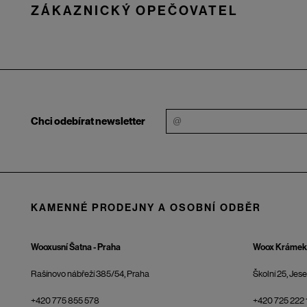
ZÁKAZNICKÝ OPEČOVATEL
Chci odebírat newsletter
KAMENNÉ PRODEJNY A OSOBNÍ ODBĚR
Wooxusní Šatna - Praha
Woox Krámek 
Rašínovo nábřeží 385/54, Praha
Školní 25, Jes
+420 775 855 578
+420 725 222 