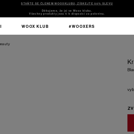
STAŇTE SE ČLENEM WOOXKLUBU, ZÍSKEJTE 50% SLEVU
Děkujeme, že jsi ve Woox klubu.
Všechny produkty jsou ti k dispozici za polovinu.
I
WOOX KLUB
#WOOXERS
Beauty
Kr
Bla
ZV