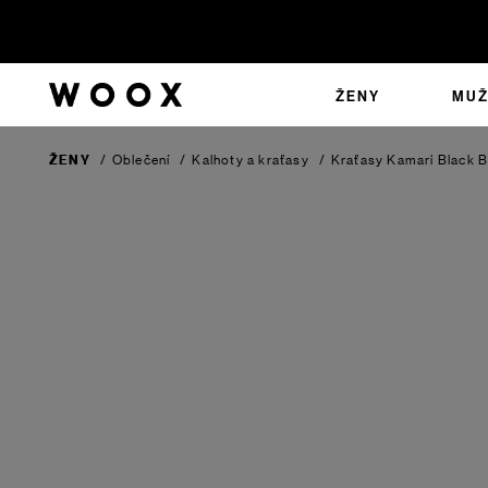
ŽENY
MUŽ
ŽENY
/
Oblečení
/
Kalhoty a kraťasy
/
Kraťasy Kamari
Black 