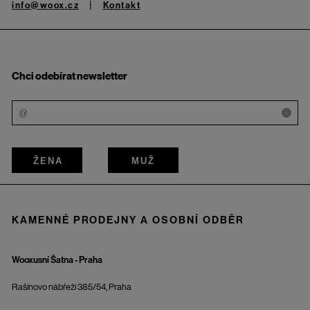
info@woox.cz
Kontakt
Chci odebírat newsletter
i
ŽENA
MUŽ
KAMENNÉ PRODEJNY A OSOBNÍ ODBĚR
Wooxusní Šatna - Praha
Rašínovo nábřeží 385/54, Praha