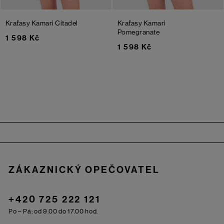
Kraťasy Kamari
Citadel
Kraťasy Kamari
Pomegranate
1 598 Kč
1 598 Kč
Zápatí
ZÁKAZNICKÝ OPEČOVATEL
+420 725 222 121
Po – Pá: od 9.00 do 17.00 hod.