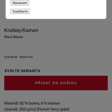
Nastavení
Souhlasím
Kraťasy Kamari
Black Beauty
velikost
ZVOLTE VARIANTU
DO KOŠÍKU
Materiál: 92 % bavlna, 8 % elastan
Gramáž: 250 g/m2 (French Terry úplet)