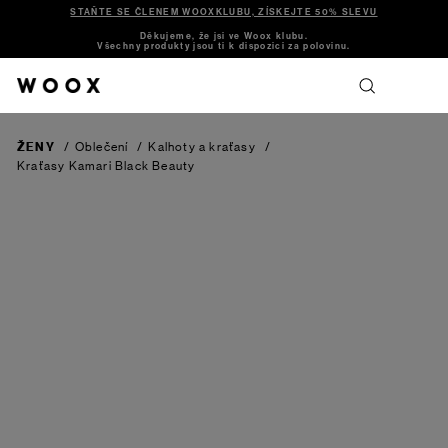
STAŇTE SE ČLENEM WOOXKLUBU, ZÍSKEJTE 50% SLEVU
Děkujeme, že jsi ve Woox klubu.
Všechny produkty jsou ti k dispozici za polovinu.
ŽENY
/
Oblečení
/
Kalhoty a kraťasy
/
Kraťasy Kamari
Black Beauty