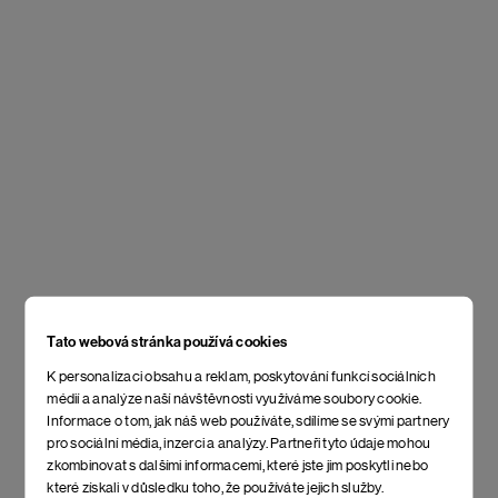
Tato webová stránka používá cookies
K personalizaci obsahu a reklam, poskytování funkcí sociálních
médií a analýze naší návštěvnosti využíváme soubory cookie.
Informace o tom, jak náš web používáte, sdílíme se svými partnery
pro sociální média, inzerci a analýzy. Partneři tyto údaje mohou
zkombinovat s dalšími informacemi, které jste jim poskytli nebo
které získali v důsledku toho, že používáte jejich služby.