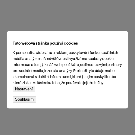
Tato webová stránka používá cookies
K personalizaci obsahu a reklam, poskytování funkcí sociálních
médií a analýze naší návštěvnosti využíváme soubory cookie.
Informace o tom, jak náš web používáte, sdílíme se svými partnery
pro sociální média, inzerci a analýzy. Partneři tyto údaje mohou
zkombinovat s dalšími informacemi, které jste jim poskytli nebo
které získali v důsledku toho, že používáte jejich služby.
Nastavení
Souhlasím