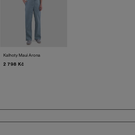
Kalhoty Maui
Arona
2 798 Kč
Zápatí