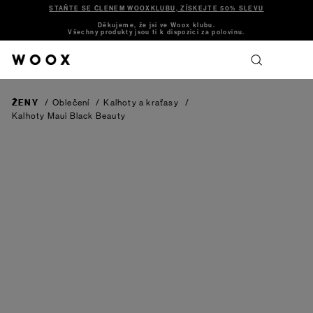
STAŇTE SE ČLENEM WOOXKLUBU, ZÍSKEJTE 50% SLEVU
Děkujeme, že jsi ve Woox klubu.
Všechny produkty jsou ti k dispozici za polovinu.
ŽENY
/
Oblečení
/
Kalhoty a kraťasy
/
Kalhoty Maui
Black Beauty