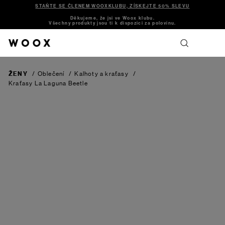
STAŇTE SE ČLENEM WOOXKLUBU, ZÍSKEJTE 50% SLEVU
Děkujeme, že jsi ve Woox klubu.
Všechny produkty jsou ti k dispozici za polovinu.
ŽENY
/
Oblečení
/
Kalhoty a kraťasy
/
Kraťasy La Laguna
Beetle