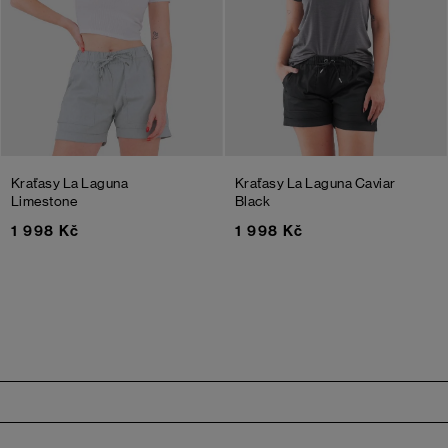
Kraťasy La Laguna
Kraťasy La Laguna
Caviar
Limestone
Black
1 998 Kč
1 998 Kč
Zápatí