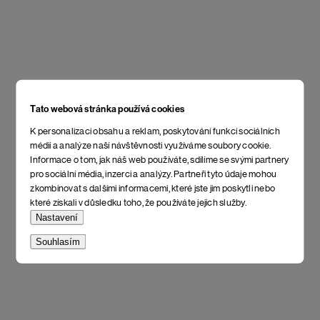
Tato webová stránka používá cookies
K personalizaci obsahu a reklam, poskytování funkcí sociálních
médií a analýze naší návštěvnosti využíváme soubory cookie.
Informace o tom, jak náš web používáte, sdílíme se svými partnery
pro sociální média, inzerci a analýzy. Partneři tyto údaje mohou
zkombinovat s dalšími informacemi, které jste jim poskytli nebo
které získali v důsledku toho, že používáte jejich služby.
Nastavení
Souhlasím