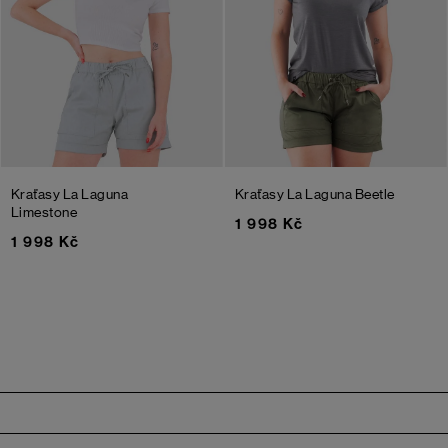
Kraťasy La Laguna
Kraťasy La Laguna
Beetle
Limestone
1 998 Kč
1 998 Kč
Zápatí