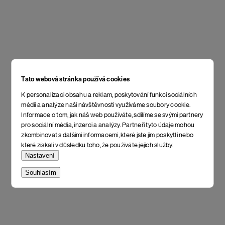
Tato webová stránka používá cookies
K personalizaci obsahu a reklam, poskytování funkcí sociálních
médií a analýze naší návštěvnosti využíváme soubory cookie.
Informace o tom, jak náš web používáte, sdílíme se svými partnery
pro sociální média, inzerci a analýzy. Partneři tyto údaje mohou
zkombinovat s dalšími informacemi, které jste jim poskytli nebo
které získali v důsledku toho, že používáte jejich služby.
Nastavení
Souhlasím