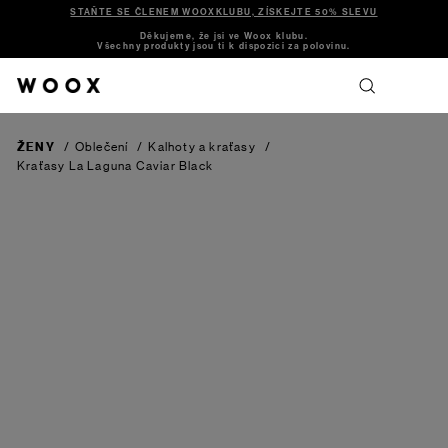
STAŇTE SE ČLENEM WOOXKLUBU, ZÍSKEJTE 50% SLEVU
Děkujeme, že jsi ve Woox klubu.
Všechny produkty jsou ti k dispozici za polovinu.
ŽENY
/
Oblečení
/
Kalhoty a kraťasy
/
Kraťasy La Laguna
Caviar Black