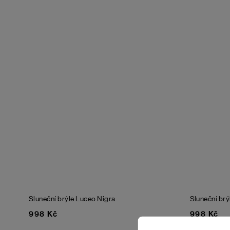
Sluneční brýle Luceo Nigra
Sluneční br
998 Kč
998 Kč