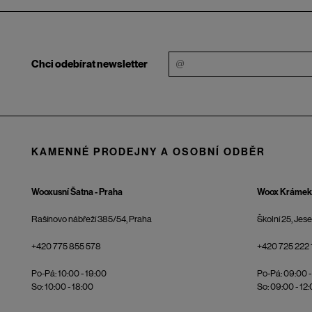
Chci odebírat newsletter
KAMENNÉ PRODEJNY A OSOBNÍ ODBĚR
Wooxusní Šatna - Praha
Woox Krámek 
Rašínovo nábřeží 385/54, Praha
Školní 25, Jes
+420 775 855 578
+420 725 222 
Po-Pá: 10:00 - 19:00
Po-Pá: 09:00 -
So: 10:00 - 18:00
So: 09:00 - 12