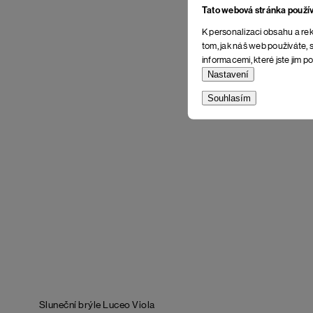
Tato webová stránka použí
K personalizaci obsahu a rek
tom, jak náš web používáte, s
informacemi, které jste jim po
Nastavení
Souhlasím
Sluneční brýle Luceo Viola