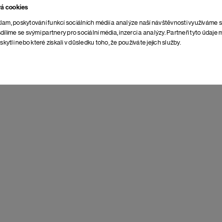
vá cookies
lam, poskytování funkcí sociálních médií a analýze naší návštěvnosti využíváme 
dílíme se svými partnery pro sociální média, inzerci a analýzy. Partneři tyto údaj
skytli nebo které získali v důsledku toho, že používáte jejich služby.