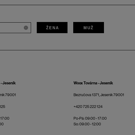
ŽENA
MUŽ
i
- Jeseník
Woox Továrna - Jeseník
eník 79001
Bezručova 1371, Jeseník 79001
125
+420 725 222 124
 17:00
Po-Pá: 09:00 - 17:00
:00
So: 09:00 - 12:00