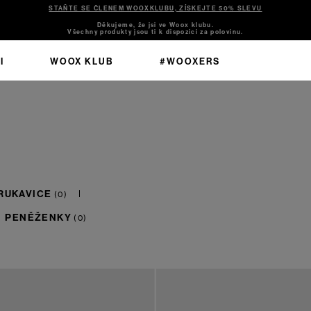
STAŇTE SE ČLENEM WOOXKLUBU, ZÍSKEJTE 50% SLEVU
Děkujeme, že jsi ve Woox klubu.
Všechny produkty jsou ti k dispozici za polovinu.
I
WOOX KLUB
#WOOXERS
 RUKAVICE
PENĚŽENKY