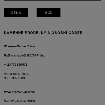
ŽENA
MUŽ
KAMENNÉ PRODEJNY A OSOBNÍ ODBĚR
Wooxusní Šatna - Praha
Rašínovo nábřeží 385/54, Praha
+420 775 855 578
Po-Pá: 10:00 - 19:00
So: 10:00 - 18:00
Woox Krámek - Jeseník
Školní 25, Jeseník 79001