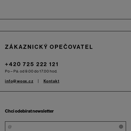
Zápatí
ZÁKAZNICKÝ OPEČOVATEL
+420 725 222 121
Po – Pá: od 9.00 do 17.00 hod.
info@woox.cz
Kontakt
Chci odebírat newsletter
i