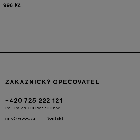
998 Kč
Zápatí
ZÁKAZNICKÝ OPEČOVATEL
+420 725 222 121
Po – Pá: od 9.00 do 17.00 hod.
info@woox.cz
Kontakt