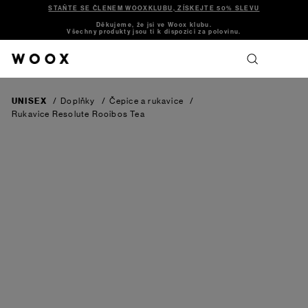
STAŇTE SE ČLENEM WOOXKLUBU, ZÍSKEJTE 50% SLEVU
Děkujeme, že jsi ve Woox klubu.
Všechny produkty jsou ti k dispozici za polovinu.
UNISEX
/
Doplňky
/
Čepice a rukavice
/
Rukavice Resolute
Rooibos Tea