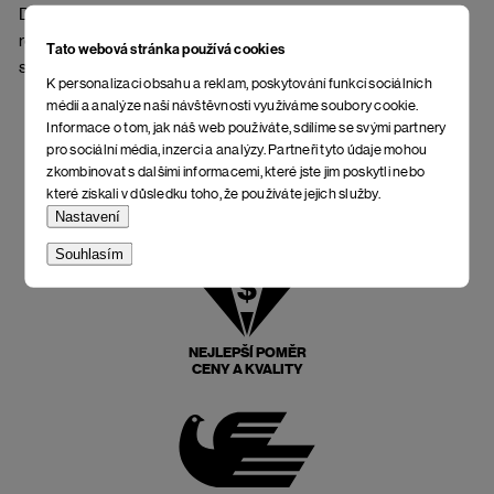
DWR PFC Free. Podšívka i zateplení je rovněž ze 100%
recyklovaného polyesteru s gramáží 160 g/m2. Rukavice jsou
Tato webová stránka používá cookies
spojeny odnímatelným popruhem.
K personalizaci obsahu a reklam, poskytování funkcí sociálních
médií a analýze naší návštěvnosti využíváme soubory cookie.
Informace o tom, jak náš web používáte, sdílíme se svými partnery
pro sociální média, inzerci a analýzy. Partneři tyto údaje mohou
zkombinovat s dalšími informacemi, které jste jim poskytli nebo
které získali v důsledku toho, že používáte jejich služby.
Nastavení
Souhlasím
NEJLEPŠÍ POMĚR
CENY A KVALITY