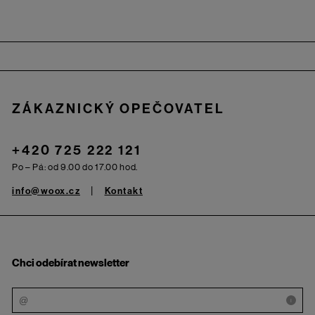
Zápatí
ZÁKAZNICKÝ OPEČOVATEL
+420 725 222 121
Po – Pá: od 9.00 do 17.00 hod.
info@woox.cz
Kontakt
Chci odebírat newsletter
i