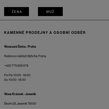
ŽENA
MUŽ
KAMENNÉ PRODEJNY A OSOBNÍ ODBĚR
Wooxusní Šatna - Praha
Rašínovo nábřeží 385/54, Praha
+420 775 855 578
Po-Pá: 10:00 - 19:00
So: 10:00 - 18:00
Woox Krámek - Jeseník
Školní 25, Jeseník 79001