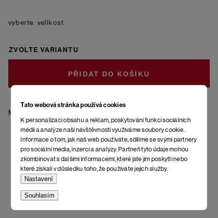
velikost
ZVOLTE VARIANTU
DO KOŠÍKU
Tato webová stránka používá cookies
Materiál: 85 % bavlna - česaná, 10 % polyamid, 5 % elastan
K personalizaci obsahu a reklam, poskytování funkcí sociálních
médií a analýze naší návštěvnosti využíváme soubory cookie.
Informace o tom, jak náš web používáte, sdílíme se svými partnery
pro sociální média, inzerci a analýzy. Partneři tyto údaje mohou
zkombinovat s dalšími informacemi, které jste jim poskytli nebo
které získali v důsledku toho, že používáte jejich služby.
Nastavení
Souhlasím