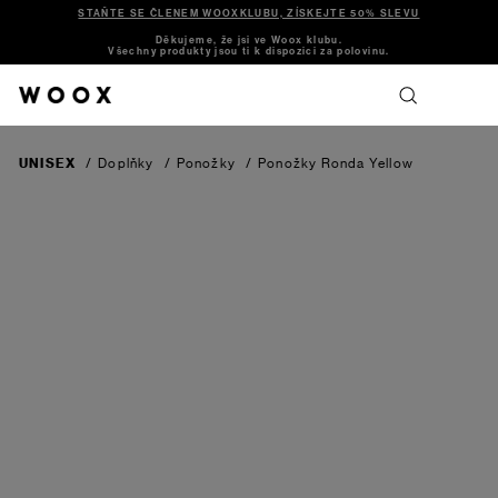
STAŇTE SE ČLENEM WOOXKLUBU, ZÍSKEJTE 50% SLEVU
Děkujeme, že jsi ve Woox klubu.
Všechny produkty jsou ti k dispozici za polovinu.
UNISEX
/
Doplňky
/
Ponožky
/
Ponožky Ronda
Yellow