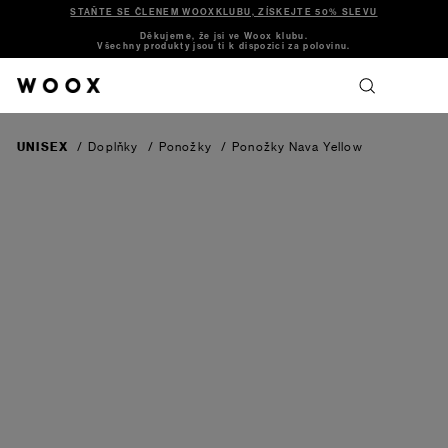
STAŇTE SE ČLENEM WOOXKLUBU, ZÍSKEJTE 50% SLEVU
Děkujeme, že jsi ve Woox klubu.
Všechny produkty jsou ti k dispozici za polovinu.
UNISEX
/
Doplňky
/
Ponožky
/
Ponožky Nava
Yellow