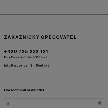
Zápatí
ZÁKAZNICKÝ OPEČOVATEL
+420 725 222 121
Po – Pá: od 9.00 do 17.00 hod.
info@woox.cz
Kontakt
Chci odebírat newsletter
i