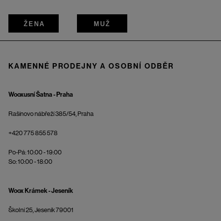
ŽENA
MUŽ
KAMENNÉ PRODEJNY A OSOBNÍ ODBĚR
Wooxusní Šatna - Praha
Rašínovo nábřeží 385/54, Praha
+420 775 855 578
Po-Pá: 10:00 - 19:00
So: 10:00 - 18:00
Woox Krámek - Jeseník
Školní 25, Jeseník 79001