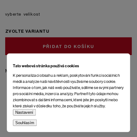
velikost
ZVOLTE VARIANTU
DO KOŠÍKU
Tato webová stránka používá cookies
Materiál: 85 % bavlna - česaná, 10 % polyamid, 5 % elastan
K personalizaci obsahu a reklam, poskytování funkcí sociálních
médií a analýze naší návštěvnosti využíváme soubory cookie.
Informace o tom, jak náš web používáte, sdílíme se svými partnery
pro sociální média, inzerci a analýzy. Partneři tyto údaje mohou
zkombinovat s dalšími informacemi, které jste jim poskytli nebo
které získali v důsledku toho, že používáte jejich služby.
Nastavení
Souhlasím