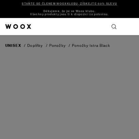
STAŇTE SE ČLENEM WOOXKLUBU, ZÍSKEJTE 50% SLEVU
Děkujeme, že jsi ve Woox klubu.
Všechny produkty jsou ti k dispozici za polovinu.
UNISEX
/
Doplňky
/
Ponožky
/
Ponožky Istra
Black