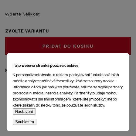
velikost
ZVOLTE VARIANTU
DO KOŠÍKU
Tato webová stránka používá cookies
Materiál: 85 % bavlna - česaná, 10 % polyamid, 5 % elastan
K personalizaci obsahu a reklam, poskytování funkcí sociálních
médií a analýze naší návštěvnosti využíváme soubory cookie.
Informace o tom, jak náš web používáte, sdílíme se svými partnery
pro sociální média, inzerci a analýzy. Partneři tyto údaje mohou
zkombinovat s dalšími informacemi, které jste jim poskytli nebo
které získali v důsledku toho, že používáte jejich služby.
Nastavení
Souhlasím