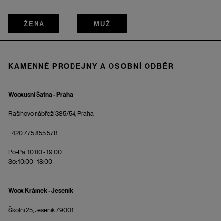
ŽENA
MUŽ
KAMENNÉ PRODEJNY A OSOBNÍ ODBĚR
Wooxusní Šatna - Praha
Rašínovo nábřeží 385/54, Praha
+420 775 855 578
Po-Pá: 10:00 - 19:00
So: 10:00 - 18:00
Woox Krámek - Jeseník
Školní 25, Jeseník 79001