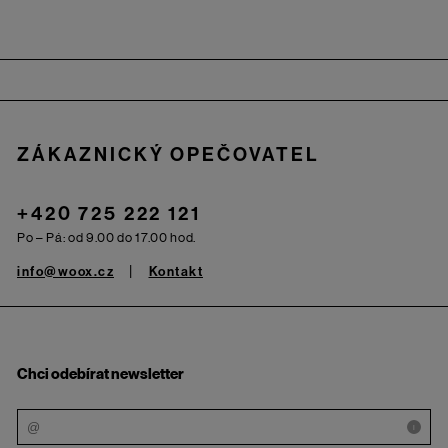
Zápatí
ZÁKAZNICKÝ OPEČOVATEL
+420 725 222 121
Po – Pá: od 9.00 do 17.00 hod.
info@woox.cz
Kontakt
Chci odebírat newsletter
i