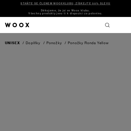
STAŇTE SE ČLENEM WOOXKLUBU, ZÍSKEJTE 50% SLEVU
Děkujeme, že jsi ve Woox klubu.
Všechny produkty jsou ti k dispozici za polovinu.
UNISEX
/
Doplňky
/
Ponožky
/
Ponožky Ronda
Yellow