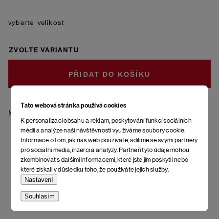
velikost
ZVOLTE VARIANTU
DO KOŠÍKU
Tato webová stránka používá cookies
Materiál: 85 % bavlna - česaná, 10 % polyamid, 5 % elastan
K personalizaci obsahu a reklam, poskytování funkcí sociálních
médií a analýze naší návštěvnosti využíváme soubory cookie.
Informace o tom, jak náš web používáte, sdílíme se svými partnery
pro sociální média, inzerci a analýzy. Partneři tyto údaje mohou
zkombinovat s dalšími informacemi, které jste jim poskytli nebo
které získali v důsledku toho, že používáte jejich služby.
Nastavení
Souhlasím