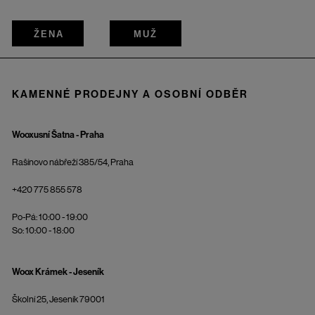
ŽENA
MUŽ
KAMENNÉ PRODEJNY A OSOBNÍ ODBĚR
Wooxusní Šatna - Praha
Rašínovo nábřeží 385/54, Praha
+420 775 855 578
Po-Pá: 10:00 - 19:00
So: 10:00 - 18:00
Woox Krámek - Jeseník
Školní 25, Jeseník 79001