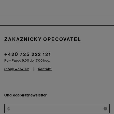
Zápatí
ZÁKAZNICKÝ OPEČOVATEL
+420 725 222 121
Po – Pá: od 9.00 do 17.00 hod.
info@woox.cz
Kontakt
Chci odebírat newsletter
i