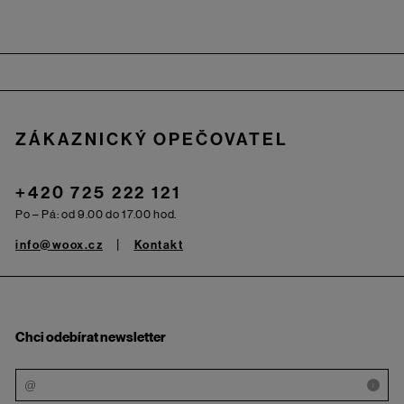
Zápatí
ZÁKAZNICKÝ OPEČOVATEL
+420 725 222 121
Po – Pá: od 9.00 do 17.00 hod.
info@woox.cz
Kontakt
Chci odebírat newsletter
i