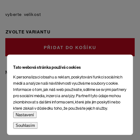
velikost
ZVOLTE VARIANTU
DO KOŠÍKU
Tato webová stránka používá cookies
Materiál: 85 % bavlna - česaná, 10 % polyamid, 5 % elastan
K personalizaci obsahu a reklam, poskytování funkcí sociálních
médií a analýze naší návštěvnosti využíváme soubory cookie.
Informace o tom, jak náš web používáte, sdílíme se svými partnery
pro sociální média, inzerci a analýzy. Partneři tyto údaje mohou
zkombinovat s dalšími informacemi, které jste jim poskytli nebo
které získali v důsledku toho, že používáte jejich služby.
Nastavení
Souhlasím