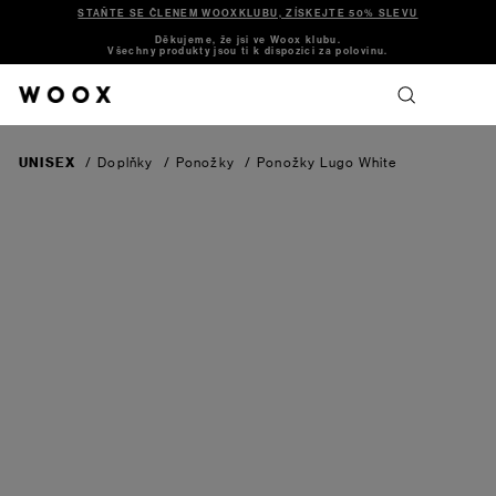
STAŇTE SE ČLENEM WOOXKLUBU, ZÍSKEJTE 50% SLEVU
Děkujeme, že jsi ve Woox klubu.
Všechny produkty jsou ti k dispozici za polovinu.
UNISEX
/
Doplňky
/
Ponožky
/
Ponožky Lugo
White