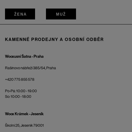
ŽENA
MUŽ
KAMENNÉ PRODEJNY A OSOBNÍ ODBĚR
Wooxusní Šatna - Praha
Rašínovo nábřeží 385/54, Praha
+420 775 855 578
Po-Pá: 10:00 - 19:00
So: 10:00 - 18:00
Woox Krámek - Jeseník
Školní 25, Jeseník 79001