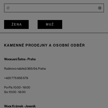
i
ŽENA
MUŽ
KAMENNÉ PRODEJNY A OSOBNÍ ODBĚR
Wooxusní Šatna - Praha
Rašínovo nábřeží 385/54, Praha
+420 775 855 578
Po-Pá: 10:00 - 19:00
So: 10:00 - 18:00
Woox Krámek - Jeseník