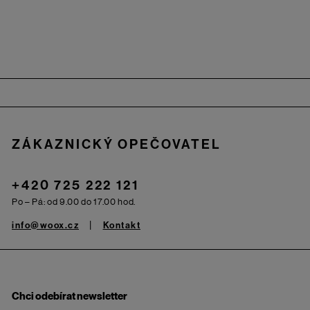
Zápatí
ZÁKAZNICKÝ OPEČOVATEL
+420 725 222 121
Po – Pá: od 9.00 do 17.00 hod.
info@woox.cz
Kontakt
Chci odebírat newsletter