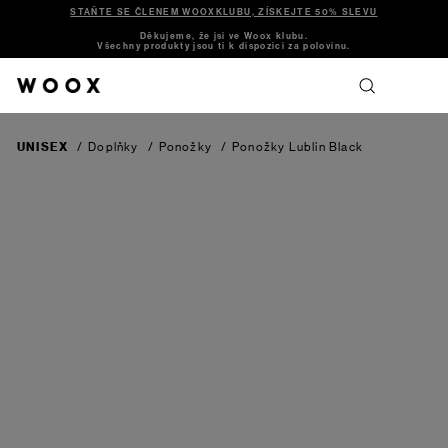
STAŇTE SE ČLENEM WOOXKLUBU, ZÍSKEJTE 50% SLEVU
Děkujeme, že jsi ve Woox klubu.
Všechny produkty jsou ti k dispozici za polovinu.
UNISEX
/
Doplňky
/
Ponožky
/
Ponožky Lublin
Black