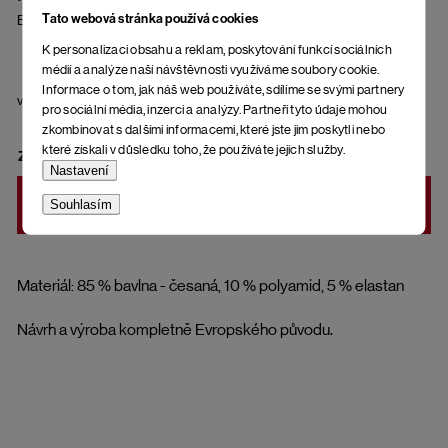
Tato webová stránka používá cookies
Black
K personalizaci obsahu a reklam, poskytování funkcí sociálních
médií a analýze naší návštěvnosti využíváme soubory cookie.
Informace o tom, jak náš web používáte, sdílíme se svými partnery
velikost
pro sociální média, inzerci a analýzy. Partneři tyto údaje mohou
zkombinovat s dalšími informacemi, které jste jim poskytli nebo
které získali v důsledku toho, že používáte jejich služby.
ZVOLTE VARIANTU
Nastavení
Souhlasím
DO KOŠÍKU
Materiál: 85 % bavlna - česaná, 10 % polyamid, 5 % elastan
Návrh a výroba kompletně Evropského původu.