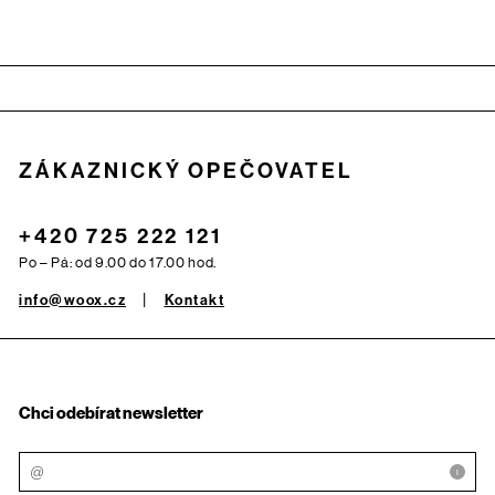
Zápatí
ZÁKAZNICKÝ OPEČOVATEL
+420 725 222 121
Po – Pá: od 9.00 do 17.00 hod.
info@woox.cz
Kontakt
Chci odebírat newsletter
i