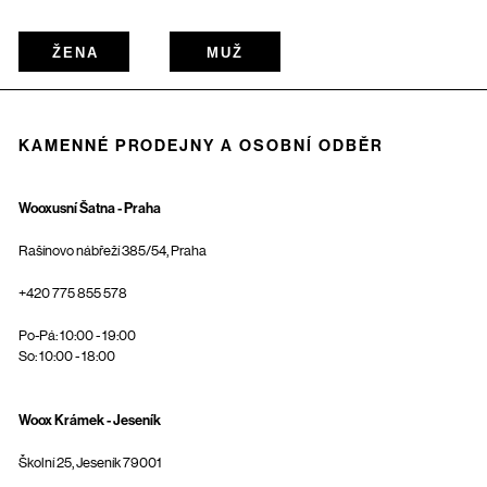
ŽENA
MUŽ
KAMENNÉ PRODEJNY A OSOBNÍ ODBĚR
Wooxusní Šatna - Praha
Rašínovo nábřeží 385/54, Praha
+420 775 855 578
Po-Pá: 10:00 - 19:00
So: 10:00 - 18:00
Woox Krámek - Jeseník
Školní 25, Jeseník 79001