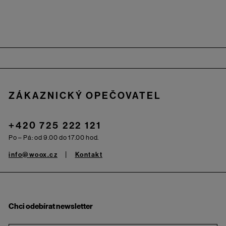
Zápatí
ZÁKAZNICKÝ OPEČOVATEL
+420 725 222 121
Po – Pá: od 9.00 do 17.00 hod.
info@woox.cz
Kontakt
Chci odebírat newsletter