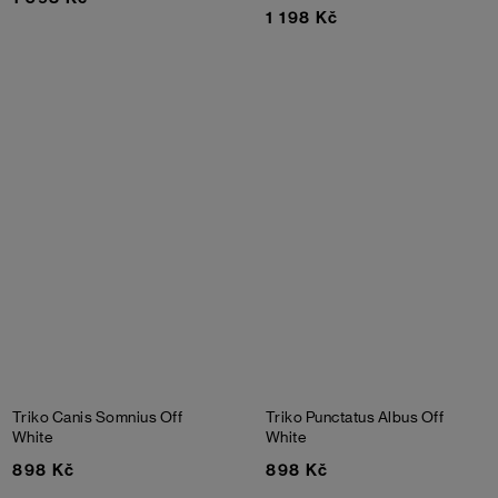
1 198 Kč
Triko Canis Somnius
Off
Triko Punctatus Albus
Off
White
White
898 Kč
898 Kč