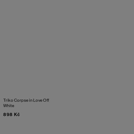
Triko Corpse in Love
Off
White
898 Kč