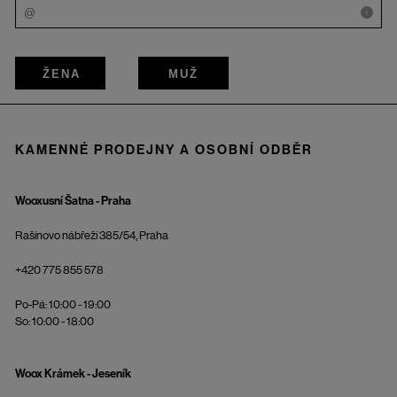
i
ŽENA
MUŽ
KAMENNÉ PRODEJNY A OSOBNÍ ODBĚR
Wooxusní Šatna - Praha
Rašínovo nábřeží 385/54, Praha
+420 775 855 578
Po-Pá: 10:00 - 19:00
So: 10:00 - 18:00
Woox Krámek - Jeseník