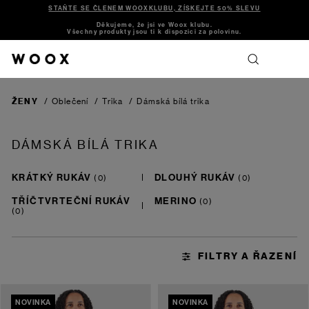
STAŇTE SE ČLENEM WOOXKLUBU, ZÍSKEJTE 50% SLEVU
Děkujeme, že jsi ve Woox klubu.
Všechny produkty jsou ti k dispozici za polovinu.
ŽENY
/
Oblečení
/
Trika
/
Dámská bílá trika
DÁMSKÁ BÍLÁ TRIKA
KRÁTKÝ RUKÁV
DLOUHÝ RUKÁV
TŘÍČTVRTEČNÍ RUKÁV
MERINO
NOVINKA
NOVINKA