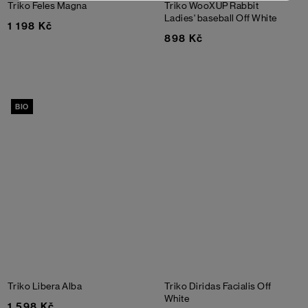
Triko Feles Magna
Triko WooXUP Rabbit
Ladies' baseball
Off White
1 198 Kč
898 Kč
BIO
Triko Libera Alba
Triko Diridas Facialis
Off
White
1 598 Kč