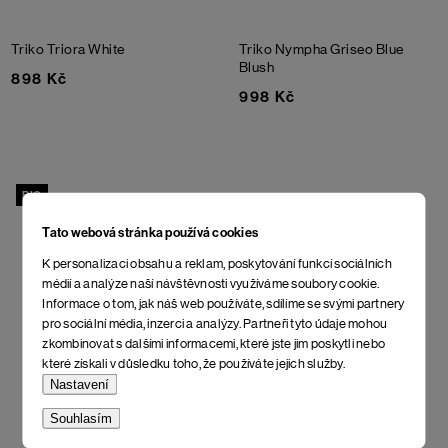
Triko Triora
White
Triko Nympha Griseo
Blue
Blush
898 Kč
998 Kč
BIO
Tato webová stránka používá cookies
K personalizaci obsahu a reklam, poskytování funkcí sociálních
médií a analýze naší návštěvnosti využíváme soubory cookie.
Informace o tom, jak náš web používáte, sdílíme se svými partnery
pro sociální média, inzerci a analýzy. Partneři tyto údaje mohou
zkombinovat s dalšími informacemi, které jste jim poskytli nebo
které získali v důsledku toho, že používáte jejich služby.
Nastavení
Souhlasím