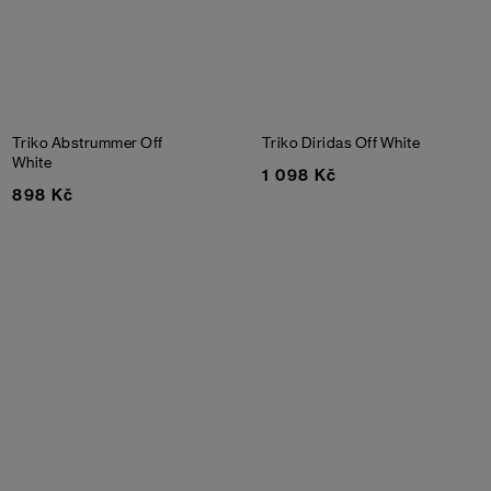
Triko Abstrummer
Off
Triko Diridas
Off White
White
1 098 Kč
898 Kč