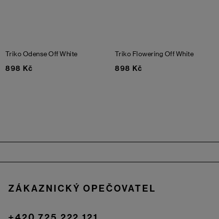
Triko Odense
Off White
Triko Flowering
Off White
898 Kč
898 Kč
Zápatí
ZÁKAZNICKÝ OPEČOVATEL
+420 725 222 121