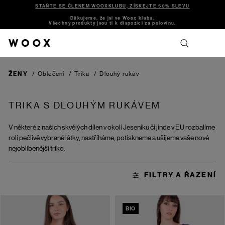
STAŇTE SE ČLENEM WOOXKLUBU, ZÍSKEJTE 50% SLEVU
Děkujeme, že jsi ve Woox klubu.
Všechny produkty jsou ti k dispozici za polovinu.
ŽENY
/
Oblečení
/
Trika
/
Dlouhý rukáv
TRIKA S DLOUHÝM RUKÁVEM
V některé z našich skvělých dílen v okolí Jeseníku či jinde v EU rozbalíme
roli pečlivě vybrané látky, nastříháme, potiskneme a ušijeme vaše nové
nejoblíbenější triko.
BIO