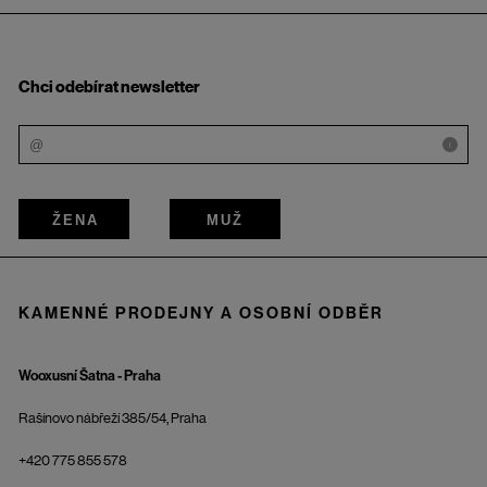
Chci odebírat newsletter
i
ŽENA
MUŽ
KAMENNÉ PRODEJNY A OSOBNÍ ODBĚR
Wooxusní Šatna - Praha
Rašínovo nábřeží 385/54, Praha
+420 775 855 578