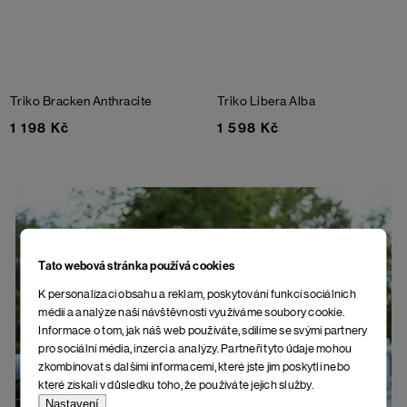
Triko Bracken
Anthracite
Triko Libera Alba
1 198 Kč
1 598 Kč
Tato webová stránka používá cookies
K personalizaci obsahu a reklam, poskytování funkcí sociálních
médií a analýze naší návštěvnosti využíváme soubory cookie.
Informace o tom, jak náš web používáte, sdílíme se svými partnery
Skvělý střih i materiál,
pro sociální média, inzerci a analýzy. Partneři tyto údaje mohou
evropská výroba
zkombinovat s dalšími informacemi, které jste jim poskytli nebo
které získali v důsledku toho, že používáte jejich služby.
Nastavení